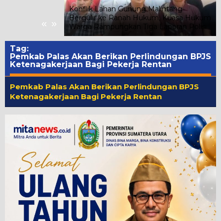
lantikan
Konflik Lahan Gunung Malintang
n Daerah BPK 45
Bergulir ke Ranah Hukum, Kuasa Hukum
«
»
Warga Rampungkan Tiga Laporan Polisi
Tag:
Pemkab Palas Akan Berikan Perlindungan BPJS
Ketenagakerjaan Bagi Pekerja Rentan
Pemkab Palas Akan Berikan Perlindungan BPJS
Ketenagakerjaan Bagi Pekerja Rentan