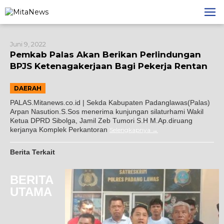
Lewati
ke
konten
Juni 9, 2022
Pemkab Palas Akan Berikan Perlindungan
BPJS Ketenagakerjaan Bagi Pekerja Rentan
DAERAH
PALAS.Mitanews.co.id | Sekda Kabupaten Padanglawas(Palas)
Arpan Nasution.S.Sos menerima kunjungan silaturhami Wakil
Ketua DPRD Sibolga, Jamil Zeb Tumori S.H M.Ap.diruang
kerjanya Komplek Perkantoran
Selengkapnya
Berita Terkait
BERITA
UTAMA