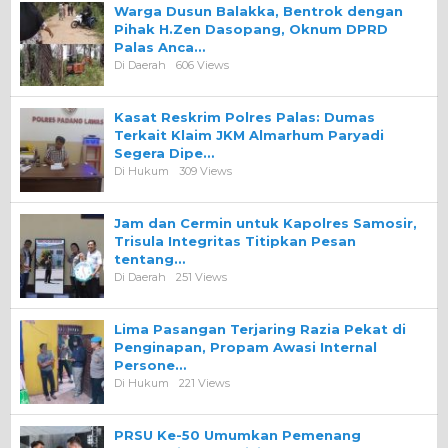
Warga Dusun Balakka, Bentrok dengan
Pihak H.Zen Dasopang, Oknum DPRD
Palas Anca…
Di Daerah
606 Views
Kasat Reskrim Polres Palas: Dumas
Terkait Klaim JKM Almarhum Paryadi
Segera Dipe…
Di Hukum
309 Views
Jam dan Cermin untuk Kapolres Samosir,
Trisula Integritas Titipkan Pesan
tentang…
Di Daerah
251 Views
Lima Pasangan Terjaring Razia Pekat di
Penginapan, Propam Awasi Internal
Persone…
Di Hukum
221 Views
PRSU Ke-50 Umumkan Pemenang