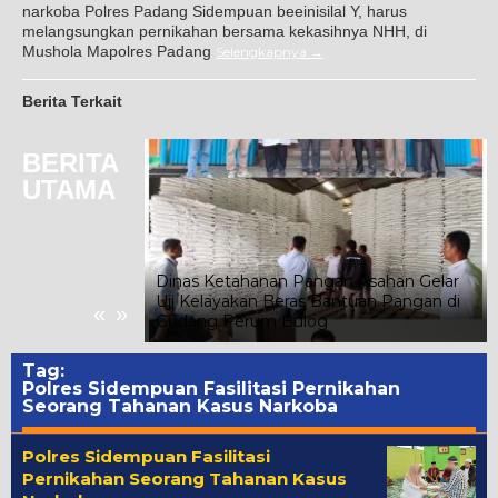
narkoba Polres Padang Sidempuan beeinisilal Y, harus
melangsungkan pernikahan bersama kekasihnya NHH, di
Mushola Mapolres Padang
Selengkapnya
Berita Terkait
BERITA
UTAMA
Dinas Ketahanan Pangan Asahan Gelar
n Ribuan
Uji Kelayakan Beras Bantuan Pangan di
«
»
Gudang Perum Bulog
Tag:
Polres Sidempuan Fasilitasi Pernikahan
Seorang Tahanan Kasus Narkoba
Polres Sidempuan Fasilitasi
Pernikahan Seorang Tahanan Kasus