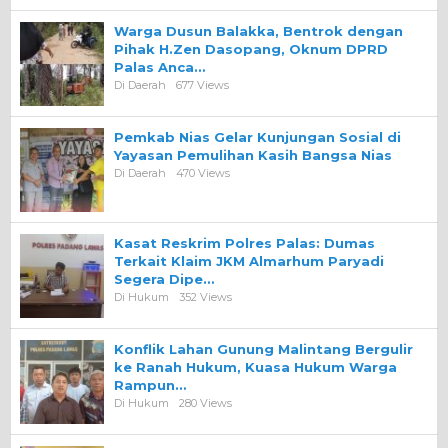
Warga Dusun Balakka, Bentrok dengan
Pihak H.Zen Dasopang, Oknum DPRD
Palas Anca…
Di Daerah
677 Views
Pemkab Nias Gelar Kunjungan Sosial di
Yayasan Pemulihan Kasih Bangsa Nias
Di Daerah
470 Views
Kasat Reskrim Polres Palas: Dumas
Terkait Klaim JKM Almarhum Paryadi
Segera Dipe…
Di Hukum
352 Views
Konflik Lahan Gunung Malintang Bergulir
ke Ranah Hukum, Kuasa Hukum Warga
Rampun…
Di Hukum
280 Views