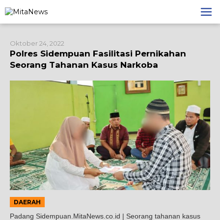
Lewati
ke
konten
Oktober 24, 2022
Polres Sidempuan Fasilitasi Pernikahan
Seorang Tahanan Kasus Narkoba
DAERAH
Padang Sidempuan.MitaNews.co.id | Seorang tahanan kasus