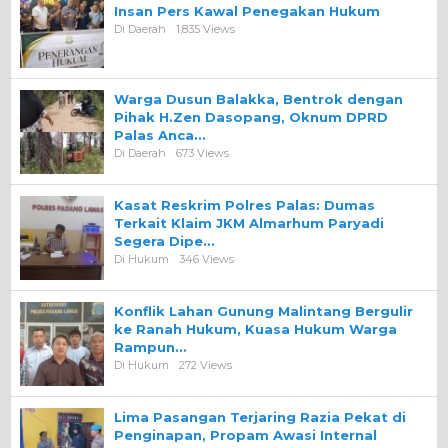
Insan Pers Kawal Penegakan Hukum
Di Daerah
1,835 Views
Warga Dusun Balakka, Bentrok dengan
Pihak H.Zen Dasopang, Oknum DPRD
Palas Anca…
Di Daerah
673 Views
Kasat Reskrim Polres Palas: Dumas
Terkait Klaim JKM Almarhum Paryadi
Segera Dipe…
Di Hukum
346 Views
Konflik Lahan Gunung Malintang Bergulir
ke Ranah Hukum, Kuasa Hukum Warga
Rampun…
Di Hukum
272 Views
Lima Pasangan Terjaring Razia Pekat di
Penginapan, Propam Awasi Internal