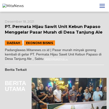
Lewati
ke
konten
Desember 18, 2021
PT. Permata Hijau Sawit Unit Kebun Papaso
Menggelar Pasar Murah di Desa Tanjung Ale
,
DAERAH
EKONOMI BISNIS
Padanglawas.Mitanews.co.id | Pasar murah minyak goreng
kembali di gelar PT. Permata Hijau Sawit Unit Kebun Papaso di
Desa Tanjung Ale , Sabtu
Selengkapnya
Berita Terkait
BERITA
UTAMA
Gunung Malintang
nan, Kuasa