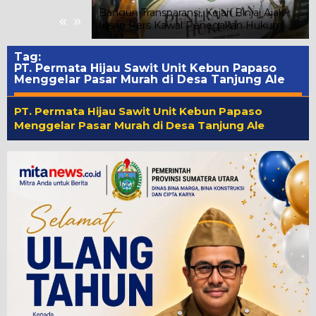
Warga Segera
Bangun Transparansi, Kejari Binjai Ajak
«
»
Insan Pers Kawal Penegakan Hukum
Tag:
PT. Permata Hijau Sawit Unit Kebun Papaso
Menggelar Pasar Murah di Desa Tanjung Ale
PT. Permata Hijau Sawit Unit Kebun Papaso
Menggelar Pasar Murah di Desa Tanjung Ale