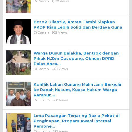
Di Daerah
1,039 Views
Besok Dilantik, Amran Tambi Siapkan
PKDP Riau Lebih Solid dan Berdaya Guna
Di Daerah
982 Views
Warga Dusun Balakka, Bentrok dengan
Pihak H.Zen Dasopang, Oknum DPRD
Palas Anca…
Di Daerah
748 Views
Konflik Lahan Gunung Malintang Bergulir
ke Ranah Hukum, Kuasa Hukum Warga
Rampun…
Di Hukum
330 Views
Lima Pasangan Terjaring Razia Pekat di
Penginapan, Propam Awasi Internal
Persone…
Di Hukum
292 Views