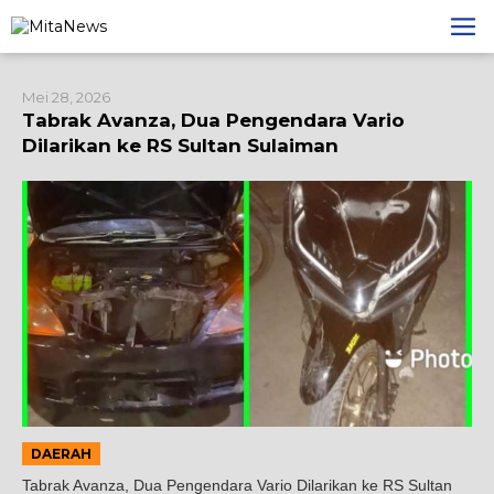
Lewati
ke
konten
Mei 28, 2026
Tabrak Avanza, Dua Pengendara Vario
Dilarikan ke RS Sultan Sulaiman
DAERAH
Tabrak Avanza, Dua Pengendara Vario Dilarikan ke RS Sultan