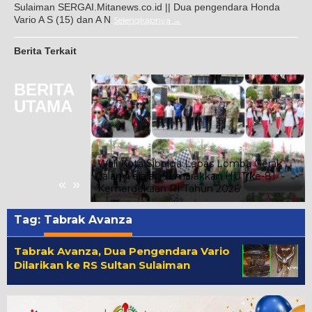
Sulaiman SERGAI.Mitanews.co.id || Dua pengendara Honda
Vario A S (15) dan A N
Selengkapnya
Berita Terkait
BERITA
UTAMA
 Indriati Taufik
ada Kelompok
Wali Kota Sibolga Lepas Lomba Gerak
 Kelurahan
Jalan Pelajar, Semarakkan HUT ke-81
«
»
Kemerdekaan RI Tahun 2026
Tag:
Tabrak Avanza
Tabrak Avanza, Dua Pengendara Vario
Dilarikan ke RS Sultan Sulaiman