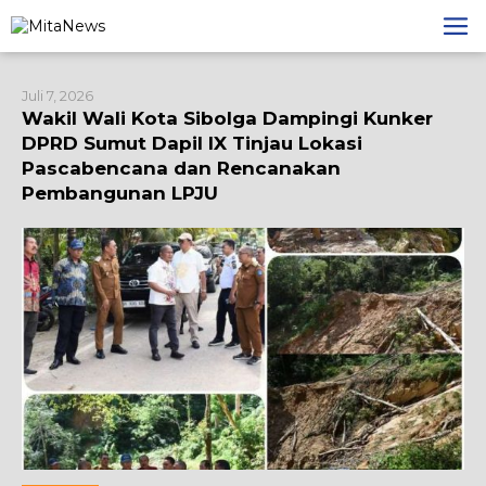
Lewati
ke
konten
Juli 7, 2026
Wakil Wali Kota Sibolga Dampingi Kunker
DPRD Sumut Dapil IX Tinjau Lokasi
Pascabencana dan Rencanakan
Pembangunan LPJU