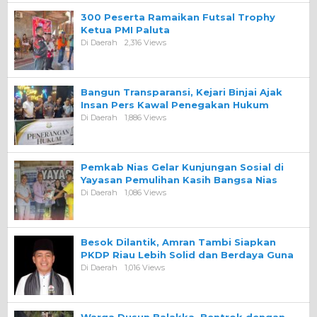
300 Peserta Ramaikan Futsal Trophy
Ketua PMI Paluta
Di Daerah
2,316 Views
Bangun Transparansi, Kejari Binjai Ajak
Insan Pers Kawal Penegakan Hukum
Di Daerah
1,886 Views
Pemkab Nias Gelar Kunjungan Sosial di
Yayasan Pemulihan Kasih Bangsa Nias
Di Daerah
1,086 Views
Besok Dilantik, Amran Tambi Siapkan
PKDP Riau Lebih Solid dan Berdaya Guna
Di Daerah
1,016 Views
Warga Dusun Balakka, Bentrok dengan