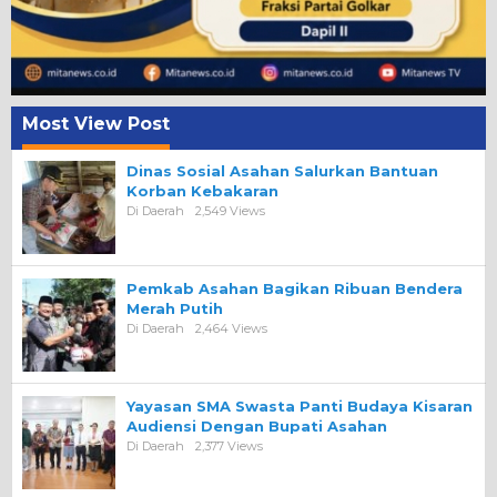
Most View Post
Dinas Sosial Asahan Salurkan Bantuan
Korban Kebakaran
Di Daerah
2,549 Views
Pemkab Asahan Bagikan Ribuan Bendera
Merah Putih
Di Daerah
2,464 Views
Yayasan SMA Swasta Panti Budaya Kisaran
Audiensi Dengan Bupati Asahan
Di Daerah
2,377 Views