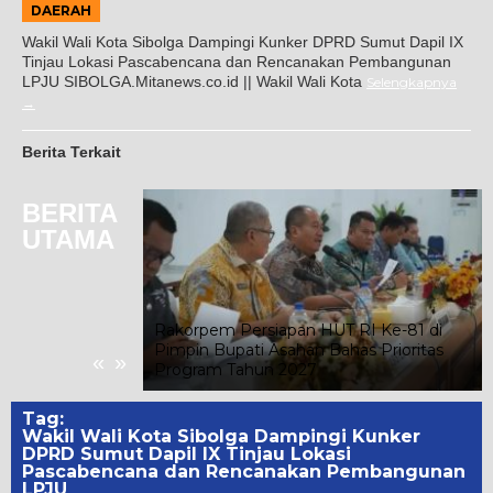
DAERAH
Wakil Wali Kota Sibolga Dampingi Kunker DPRD Sumut Dapil IX
Tinjau Lokasi Pascabencana dan Rencanakan Pembangunan
LPJU SIBOLGA.Mitanews.co.id || Wakil Wali Kota
Selengkapnya
Berita Terkait
BERITA
UTAMA
merdekaan RI,
Rakorpem Persiapan HUT RI Ke-81 di
 Ratusan Pelajar
Pimpin Bupati Asahan Bahas Prioritas
«
»
an 5K
Program Tahun 2027
Tag:
Wakil Wali Kota Sibolga Dampingi Kunker
DPRD Sumut Dapil IX Tinjau Lokasi
Pascabencana dan Rencanakan Pembangunan
LPJU