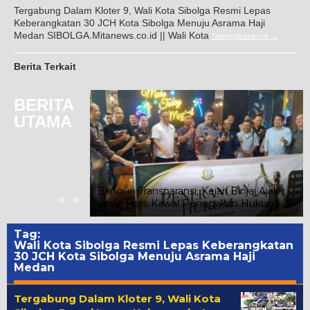
Tergabung Dalam Kloter 9, Wali Kota Sibolga Resmi Lepas
Keberangkatan 30 JCH Kota Sibolga Menuju Asrama Haji
Medan SIBOLGA.Mitanews.co.id || Wali Kota
Selengkapnya
Berita Terkait
BERITA
UTAMA
Gunung Malintang
nan, Kuasa
Warga Segera
Bangun Transparansi, Kejari Binjai Ajak
«
»
Insan Pers Kawal Penegakan Hukum
Tag:
Wali Kota Sibolga Resmi Lepas Keberangkatan
30 JCH Kota Sibolga Menuju Asrama Haji
Medan
Tergabung Dalam Kloter 9, Wali Kota