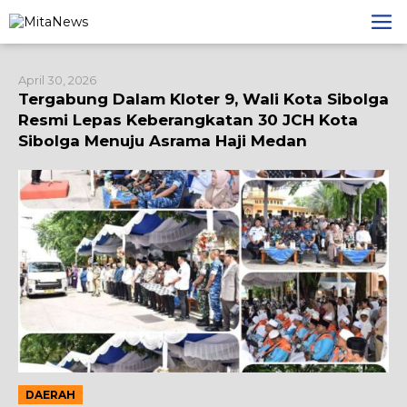
Lewati
ke
konten
April 30, 2026
Tergabung Dalam Kloter 9, Wali Kota Sibolga
Resmi Lepas Keberangkatan 30 JCH Kota
Sibolga Menuju Asrama Haji Medan
DAERAH