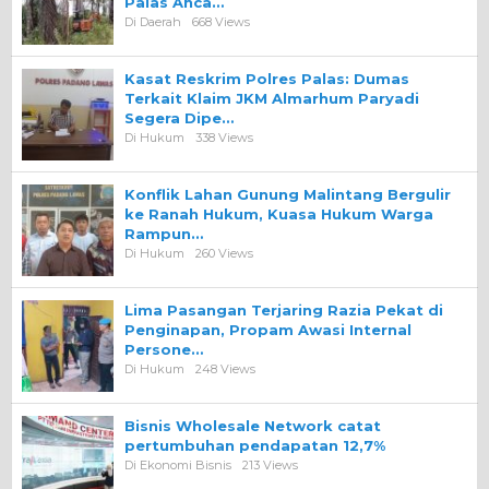
Palas Anca…
Di Daerah
668 Views
Kasat Reskrim Polres Palas: Dumas
Terkait Klaim JKM Almarhum Paryadi
Segera Dipe…
Di Hukum
338 Views
Konflik Lahan Gunung Malintang Bergulir
ke Ranah Hukum, Kuasa Hukum Warga
Rampun…
Di Hukum
260 Views
Lima Pasangan Terjaring Razia Pekat di
Penginapan, Propam Awasi Internal
Persone…
Di Hukum
248 Views
Bisnis Wholesale Network catat
pertumbuhan pendapatan 12,7%
Di Ekonomi Bisnis
213 Views