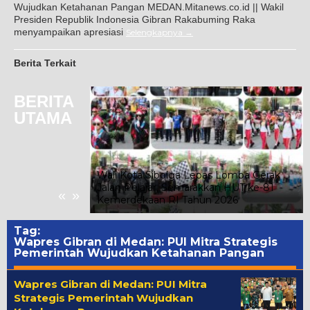
Wujudkan Ketahanan Pangan MEDAN.Mitanews.co.id || Wakil
Presiden Republik Indonesia Gibran Rakabuming Raka
menyampaikan apresiasi
Selengkapnya
Berita Terkait
BERITA
UTAMA
 Indriati Taufik
ada Kelompok
Wali Kota Sibolga Lepas Lomba Gerak
 Kelurahan
Jalan Pelajar, Semarakkan HUT ke-81
«
»
Kemerdekaan RI Tahun 2026
Tag:
Wapres Gibran di Medan: PUI Mitra Strategis
Pemerintah Wujudkan Ketahanan Pangan
Wapres Gibran di Medan: PUI Mitra
Strategis Pemerintah Wujudkan