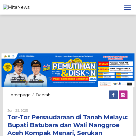
Lewati
ke
konten
Tor-
Homepage
Daerah
/
Tor
Persaudaraan
Oleh
Juni 25, 2025
di
Admin
Tor-Tor Persaudaraan di Tanah Melayu:
Tanah
Melayu:
Bupati Batubara dan Wali Nanggroe
Bupati
Aceh Kompak Menari, Serukan
Batubara