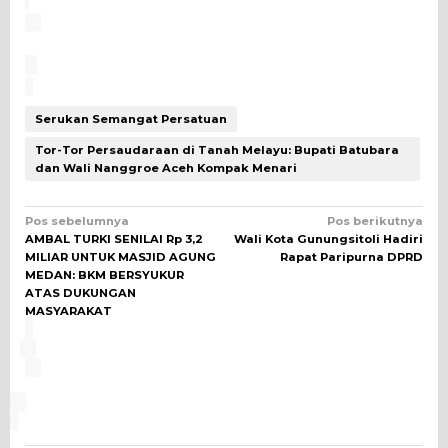
Serukan Semangat Persatuan
Tor-Tor Persaudaraan di Tanah Melayu: Bupati Batubara
dan Wali Nanggroe Aceh Kompak Menari
Navigasi
Pos sebelumnya
Pos berikutnya
AMBAL TURKI SENILAI Rp 3,2
Wali Kota Gunungsitoli Hadiri
pos
MILIAR UNTUK MASJID AGUNG
Rapat Paripurna DPRD
MEDAN: BKM BERSYUKUR
ATAS DUKUNGAN
MASYARAKAT