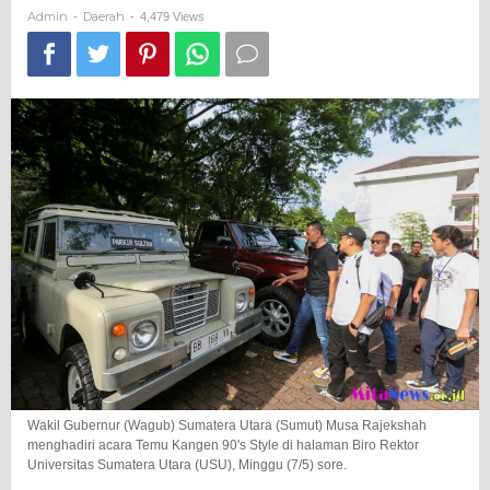
Rajekshah
Admin
Daerah
-
-
4,479 Views
Apresiasi
Club
Otomotif
Medan
Semakin
Ramai
Wakil Gubernur (Wagub) Sumatera Utara (Sumut) Musa Rajekshah
menghadiri acara Temu Kangen 90's Style di halaman Biro Rektor
Universitas Sumatera Utara (USU), Minggu (7/5) sore.