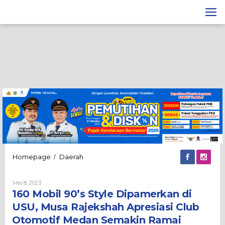
Lewati
ke
konten
160
Homepage
Daerah
/
Mobil
90's
Oleh
Mei 8, 2023
Style
Admin
160 Mobil 90’s Style Dipamerkan di
Dipamerkan
di
USU, Musa Rajekshah Apresiasi Club
USU,
Otomotif Medan Semakin Ramai
Musa