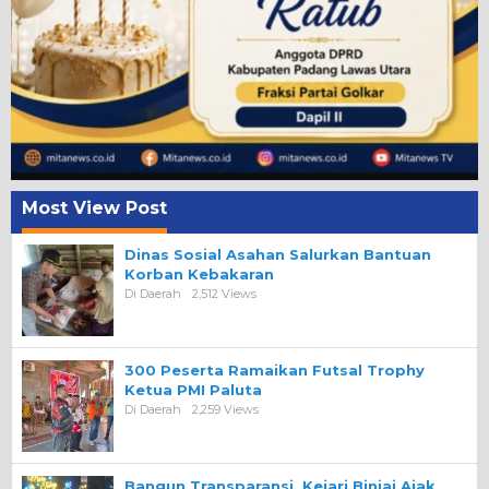
Most View Post
Dinas Sosial Asahan Salurkan Bantuan
Korban Kebakaran
Di Daerah
2,512 Views
300 Peserta Ramaikan Futsal Trophy
Ketua PMI Paluta
Di Daerah
2,259 Views
Bangun Transparansi, Kejari Binjai Ajak