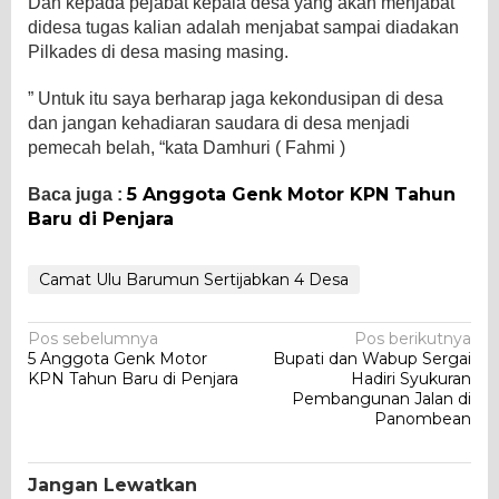
Dan kepada pejabat kepala desa yang akan menjabat
didesa tugas kalian adalah menjabat sampai diadakan
Pilkades di desa masing masing.
” Untuk itu saya berharap jaga kekondusipan di desa
dan jangan kehadiaran saudara di desa menjadi
pemecah belah, “kata Damhuri ( Fahmi )
5 Anggota Genk Motor KPN Tahun
Baca juga :
Baru di Penjara
Camat Ulu Barumun Sertijabkan 4 Desa
Navigasi
Pos sebelumnya
Pos berikutnya
5 Anggota Genk Motor
Bupati dan Wabup Sergai
pos
KPN Tahun Baru di Penjara
Hadiri Syukuran
Pembangunan Jalan di
Panombean
Jangan Lewatkan