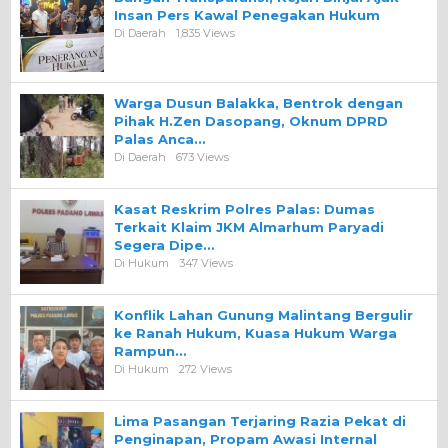
Insan Pers Kawal Penegakan Hukum
Di Daerah
1,835 Views
Warga Dusun Balakka, Bentrok dengan
Pihak H.Zen Dasopang, Oknum DPRD
Palas Anca…
Di Daerah
673 Views
Kasat Reskrim Polres Palas: Dumas
Terkait Klaim JKM Almarhum Paryadi
Segera Dipe…
Di Hukum
347 Views
Konflik Lahan Gunung Malintang Bergulir
ke Ranah Hukum, Kuasa Hukum Warga
Rampun…
Di Hukum
272 Views
Lima Pasangan Terjaring Razia Pekat di
Penginapan, Propam Awasi Internal