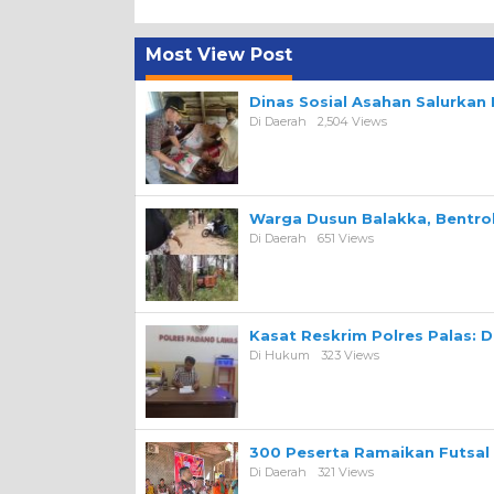
Most View Post
Dinas Sosial Asahan Salurka
Di Daerah
2,504 Views
Warga Dusun Balakka, Bentr
Di Daerah
651 Views
Kasat Reskrim Polres Palas: 
Di Hukum
323 Views
300 Peserta Ramaikan Futsal
Di Daerah
321 Views