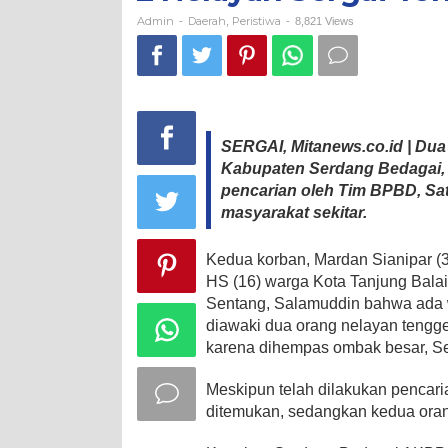
Admin
Daerah
Peristiwa
-
,
-
8,821 Views
SERGAI, Mitanews.co.id | Du
Kabupaten Serdang Bedagai, 
pencarian oleh Tim BPBD, Sat
masyarakat sekitar.
Kedua korban, Mardan Sianipar (
HS (16) warga Kota Tanjung Balai
Sentang, Salamuddin bahwa ada
diawaki dua orang nelayan tenggel
karena dihempas ombak besar, Sel
Meskipun telah dilakukan pencar
ditemukan, sedangkan kedua ora