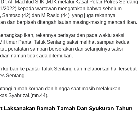
. Ali Machfud S.IK.,M.IK melalui Kasat Polair Polres Serdang
5/1/2022) kepada wartawan mengatakan bahwa sebelum
, Santoso (42) dan M Rasid (44) yang juga rekannya
kan dan berpisah ditengah lautan masing-masing mencari ikan.
menangkap ikan, rekannya berlayar dan pada waktu saksi
5 Mil timur Pantai Taluk Sentang saksi melihat sampan kedua
laut, peralatan sampan berserakan dan selanjutnya saksi
jadian namun tidak ada ditemukan.
 korban ke pantai Taluk Sentang dan melaporkan hal tersebut
es Sentang.
tangi rumah korban dan hingga saat masih melakukan
kas Syahrizal.(mn.44).
at Laksanakan Ramah Tamah Dan Syukuran Tahun