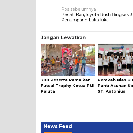
Navigasi
Pos sebelumnya
Pecah Ban,Toyota Rush Ringsek 3
pos
Penumpang Luka-luka
Jangan Lewatkan
300 Peserta Ramaikan
Pemkab Nias Ku
Futsal Trophy Ketua PMI
Panti Asuhan K
Paluta
ST. Antonius
News Feed