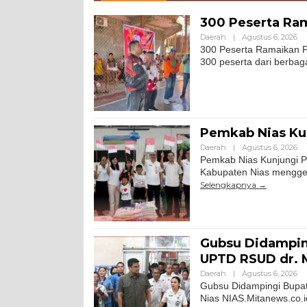
300 Peserta Ram
Daerah
|
Agustus 6, 2026
300 Peserta Ramaikan F
300 peserta dari berbag
Pemkab Nias Kun
Daerah
|
Agustus 6, 2026
Pemkab Nias Kunjungi Pa
Kabupaten Nias menggel
Selengkapnya
Gubsu Didamping
UPTD RSUD dr. 
Daerah
|
Agustus 6, 2026
Gubsu Didampingi Bupat
Nias NIAS.Mitanews.co.i