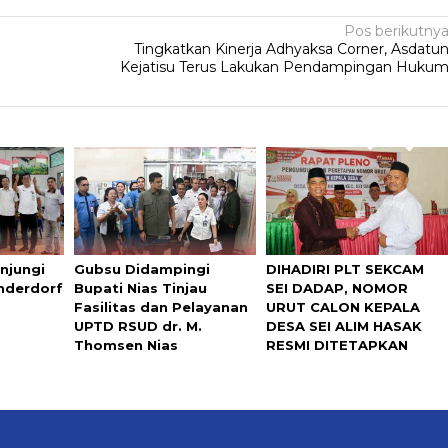
Pos berikutny
Tingkatkan Kinerja Adhyaksa Corner, Asdatu
Kejatisu Terus Lakukan Pendampingan Huku
njungi
Gubsu Didampingi
DIHADIRI PLT SEKCAM
inderdorf
Bupati Nias Tinjau
SEI DADAP, NOMOR
Fasilitas dan Pelayanan
URUT CALON KEPALA
UPTD RSUD dr. M.
DESA SEI ALIM HASAK
Thomsen Nias
RESMI DITETAPKAN