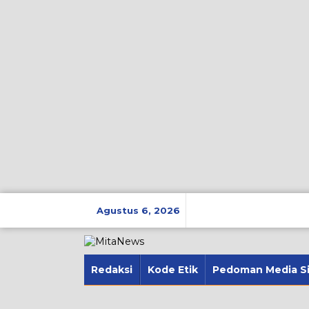
Lewati
ke
Agustus 6, 2026
konten
Redaksi
Kode Etik
Pedoman Media S