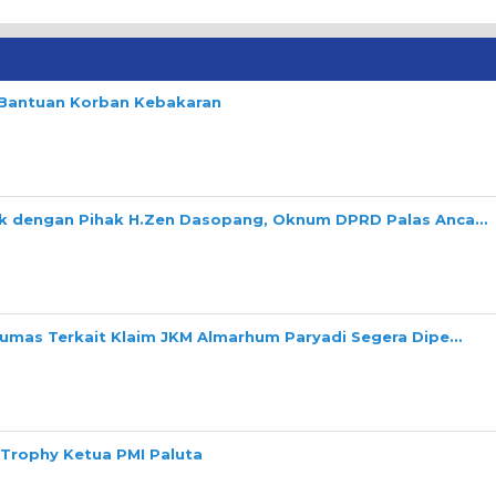
n Bantuan Korban Kebakaran
ok dengan Pihak H.Zen Dasopang, Oknum DPRD Palas Anca…
Dumas Terkait Klaim JKM Almarhum Paryadi Segera Dipe…
 Trophy Ketua PMI Paluta