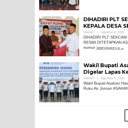
DIHADIRI PLT 
KEPALA DESA S
Daerah
|
Agustus 6, 2026
DIHADIRI PLT SEKCAM
RESMI DITETAPKAN ASAH
nomor
Selengkapnya
Wakil Bupati A
Digelar Lapas K
Daerah
|
Agustus 6, 2026
Wakil Bupati Asahan Ha
Ruku Air Joman ASAHAN.M