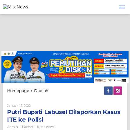
Lewati
ke
konten
Putri
Homepage
Daerah
/
Bupati
Labusel
Oleh
Januari 12, 2022
Dilaporkan
Admin
Putri Bupati Labusel Dilaporkan Kasus
Kasus
ITE
ITE ke Polisi
ke
Polisi
Admin
Daerah
-
-
5,957 Views