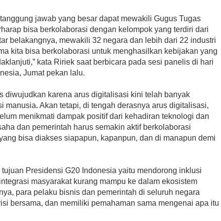
 tanggung jawab yang besar dapat mewakili Gugus Tugas
erharap bisa berkolaborasi dengan kelompok yang terdiri dari
tar belakangnya, mewakili 32 negara dan lebih dari 22 industri
a kita bisa berkolaborasi untuk menghasilkan kebijakan yang
klanjuti,” kata Ririek saat berbicara pada sesi panelis di hari
nesia, Jumat pekan lalu.
us diwujudkan karena arus digitalisasi kini telah banyak
 manusia. Akan tetapi, di tengah derasnya arus digitalisasi,
lum menikmati dampak positif dari kehadiran teknologi dan
 usaha dan pemerintah harus semakin aktif berkolaborasi
al yang bisa diakses siapapun, kapanpun, dan di manapun demi
u tujuan Presidensi G20 Indonesia yaitu mendorong inklusi
t integrasi masyarakat kurang mampu ke dalam ekosistem
nya, para pelaku bisnis dan pemerintah di seluruh negara
isi bersama, dan memiliki pemahaman sama mengenai apa itu