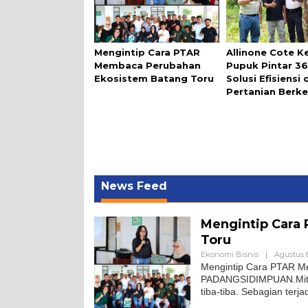
Mengintip Cara PTAR
Allinone Cote K
Membaca Perubahan
Pupuk Pintar 36
Ekosistem Batang Toru
Solusi Efisiensi
Pertanian Berke
News Feed
Mengintip Cara
Toru
Ekonomi Bisnis
|
Agustus 8
Mengintip Cara PTAR M
PADANGSIDIMPUAN.Mitane
tiba-tiba. Sebagian terja