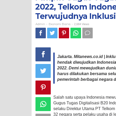
Indonesia
2022, Telkom Indone
2022,
Telkom
Terwujudnya Inklusi 
Indonesia
Fokus
Akselerasi
Admin
Ekonomi Bisnis
-
-
2,684 Views
Terwujudnya
Inklusi
Digital
Jakarta. Mitanews.co.id | Inkl
hendak diwujudkan Indonesia
2022. Demi mewujudkan dunia 
harus dilakukan bersama selu
pemerintah berbagai negara d
Salah satu upaya Indonesia mewuju
Gugus Tugas Digitalisasi B20 Ind
selaku Direktur Utama PT Telkom 
32 negara serta pelaku usaha di le