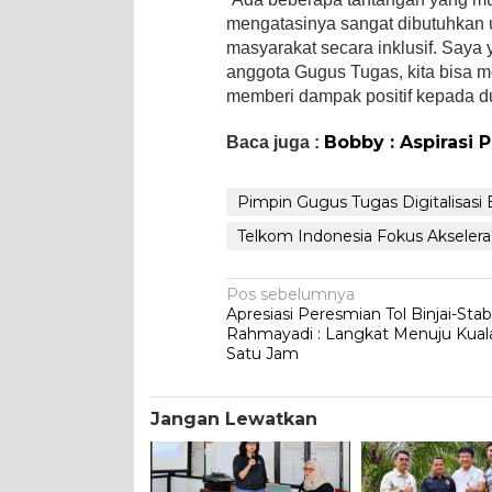
mengatasinya sangat dibutuhkan
masyarakat secara inklusif. Saya
anggota Gugus Tugas, kita bisa m
memberi dampak positif kepada dun
Bobby : Aspirasi
Baca juga :
Pimpin Gugus Tugas Digitalisasi
Telkom Indonesia Fokus Akseleras
Navigasi
Pos sebelumnya
Apresiasi Peresmian Tol Binjai-Stab
pos
Rahmayadi : Langkat Menuju Kual
Satu Jam
Jangan Lewatkan