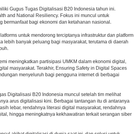
iliki Gugus Tugas Digitalisasi B20 Indonesia tahun ini.
lth and National Resiliency. Fokus ini muncul untuk
g bermanfaat bagi ekonomi dan ketahanan nasional.
Platforms untuk mendorong terciptanya infrastruktur dan platform
a lebih banyak peluang bagi masyarakat, terutama di daerah
mbuh.
 demi meningkatkan partisipasi UMKM dalam ekonomi digital,
al masyarakat. Terakhir, Ensuring Safety in Digital Spaces
indungan menyeluruh bagi pengguna internet di berbagai
as Digitalisasi B20 Indonesia muncul setelah tim melihat
a arus digitalisasi kini. Berbagai tantangan itu di antaranya
sih lebar, rendahnya literasi digital masyarakat, rendahnya
gital, hingga meningkatnya kekhawatiran terkait serangan siber
l akibat digitalisasi di dunia saat ini, dan solusi untuk