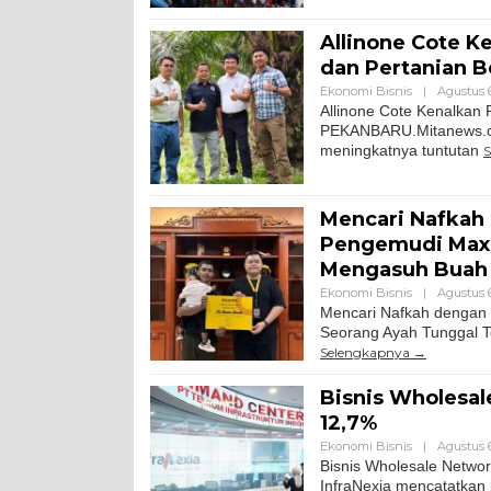
Allinone Cote Ke
dan Pertanian B
Ekonomi Bisnis
|
Agustus 6
Allinone Cote Kenalkan P
PEKANBARU.Mitanews.co.
meningkatnya tuntutan
S
Mencari Nafkah 
Pengemudi Max
Mengasuh Buah 
Ekonomi Bisnis
|
Agustus 6
Mencari Nafkah dengan 
Seorang Ayah Tunggal T
Selengkapnya
Bisnis Wholesa
12,7%
Ekonomi Bisnis
|
Agustus 6
Bisnis Wholesale Netwo
InfraNexia mencatatkan