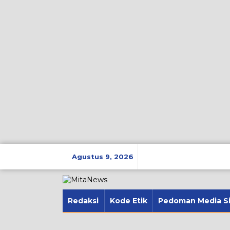
Lewati
ke
Agustus 9, 2026
konten
Redaksi
Kode Etik
Pedoman Media S