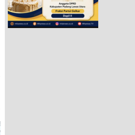
a
m
g