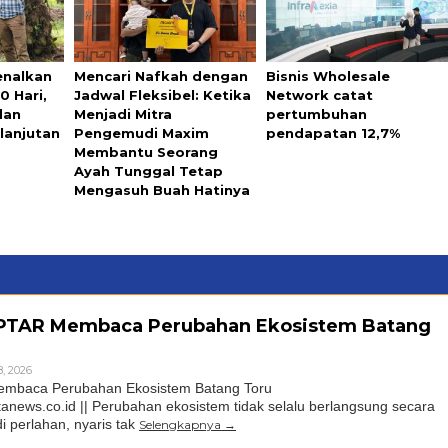
enalkan
Mencari Nafkah dengan
Bisnis Wholesale
0 Hari,
Jadwal Fleksibel: Ketika
Network catat
 dan
Menjadi Mitra
pertumbuhan
lanjutan
Pengemudi Maxim
pendapatan 12,7%
Membantu Seorang
Ayah Tunggal Tetap
Mengasuh Buah Hatinya
 PTAR Membaca Perubahan Ekosistem Batang
, 2026
embaca Perubahan Ekosistem Batang Toru
ws.co.id || Perubahan ekosistem tidak selalu berlangsung secara
di perlahan, nyaris tak
Selengkapnya