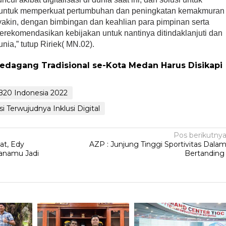
 untuk memperkuat pertumbuhan dan peningkatan kemakmuran
 yakin, dengan bimbingan dan keahlian para pimpinan serta
erekomendasikan kebijakan untuk nantinya ditindaklanjuti dan
ia,” tutup Ririek( MN.02).
 Pedagang Tradisional se-Kota Medan Harus Disikapi
 B20 Indonesia 2022
i Terwujudnya Inklusi Digital
Pos berikutny
at, Edy
AZP : Junjung Tinggi Sportivitas Dala
anamu Jadi
Bertandin