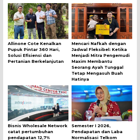
Allinone Cote Kenalkan
Mencari Nafkah dengan
Pupuk Pintar 360 Hari,
Jadwal Fleksibel: Ketika
Solusi Efisiensi dan
Menjadi Mitra Pengemudi
Pertanian Berkelanjutan
Maxim Membantu
Seorang Ayah Tunggal
Tetap Mengasuh Buah
Hatinya
Bisnis Wholesale Network
Semester I 2026,
catat pertumbuhan
Pendapatan dan Laba
pendapatan 12,7%
Normalisasi Telkom