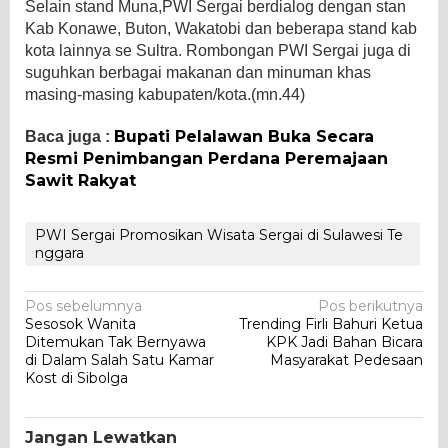
Selain stand Muna,PWI Sergai berdialog dengan stan
Kab Konawe, Buton, Wakatobi dan beberapa stand kab
kota lainnya se Sultra. Rombongan PWI Sergai juga di
suguhkan berbagai makanan dan minuman khas
masing-masing kabupaten/kota.(mn.44)
Bupati Pelalawan Buka Secara
Baca juga :
Resmi Penimbangan Perdana Peremajaan
Sawit Rakyat
PWI Sergai Promosikan Wisata Sergai di Sulawesi Te
nggara
Navigasi
Pos sebelumnya
Pos berikutnya
Sesosok Wanita
Trending Firli Bahuri Ketua
pos
Ditemukan Tak Bernyawa
KPK Jadi Bahan Bicara
di Dalam Salah Satu Kamar
Masyarakat Pedesaan
Kost di Sibolga
Jangan Lewatkan