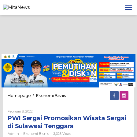
Lewati
ke
konten
PWI
Homepage
Ekonomi Bisnis
/
Sergai
Promosikan
Oleh
Februari 8, 2022
Wisata
Admin
PWI Sergai Promosikan Wisata Sergai
Sergai
di
di Sulawesi Tenggara
Sulawesi
Tenggara
Admin
Ekonomi Bisnis
-
-
3,323 Views