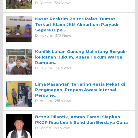
Di Daerah
724 Views
Kasat Reskrim Polres Palas: Dumas
Terkait Klaim JKM Almarhum Paryadi
Segera Dipe…
Di Hukum
373 Views
Konflik Lahan Gunung Malintang Bergulir
ke Ranah Hukum, Kuasa Hukum Warga
Rampun…
Di Hukum
310 Views
Lima Pasangan Terjaring Razia Pekat di
Penginapan, Propam Awasi Internal
Persone…
Di Hukum
281 Views
Besok Dilantik, Amran Tambi Siapkan
PKDP Riau Lebih Solid dan Berdaya Guna
Di Daerah
261 Views