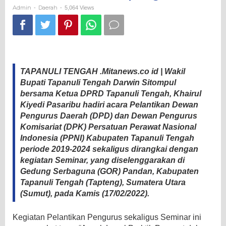
Pengurus
Admin
Daerah
-
-
5,064 Views
DPD
dan
DPK
PPNI
Tapteng
TAPANULI TENGAH .Mitanews.co id | Wakil
Bupati Tapanuli Tengah Darwin Sitompul
bersama Ketua DPRD Tapanuli Tengah, Khairul
Kiyedi Pasaribu hadiri acara Pelantikan Dewan
Pengurus Daerah (DPD) dan Dewan Pengurus
Komisariat (DPK) Persatuan Perawat Nasional
Indonesia (PPNI) Kabupaten Tapanuli Tengah
periode 2019-2024 sekaligus dirangkai dengan
kegiatan Seminar, yang diselenggarakan di
Gedung Serbaguna (GOR) Pandan, Kabupaten
Tapanuli Tengah (Tapteng), Sumatera Utara
(Sumut), pada Kamis (17/02/2022).
Kegiatan Pelantikan Pengurus sekaligus Seminar ini