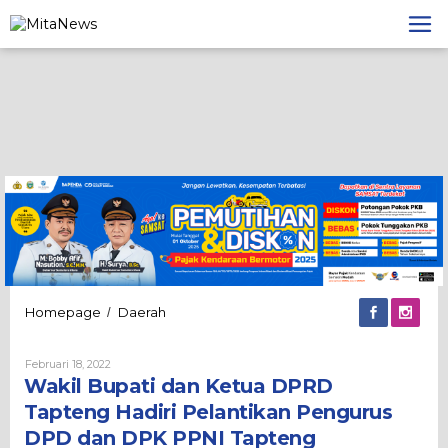
Lewati
ke
konten
Wakil
Homepage
Daerah
/
Bupati
dan
Oleh
Februari 18, 2022
Ketua
Admin
Wakil Bupati dan Ketua DPRD
DPRD
Tapteng
Tapteng Hadiri Pelantikan Pengurus
Hadiri
DPD dan DPK PPNI Tapteng
Pelantikan