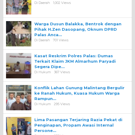
Di Daerah
1,002 Views
Warga Dusun Balakka, Bentrok dengan
Pihak H.Zen Dasopang, Oknum DPRD
Palas Anca…
Di Daerah
701 Views
Kasat Reskrim Polres Palas: Dumas
Terkait Klaim JKM Almarhum Paryadi
Segera Dipe…
Di Hukum
367 Views
Konflik Lahan Gunung Malintang Bergulir
ke Ranah Hukum, Kuasa Hukum Warga
Rampun…
Di Hukum
295 Views
Lima Pasangan Terjaring Razia Pekat di
Penginapan, Propam Awasi Internal
Persone…