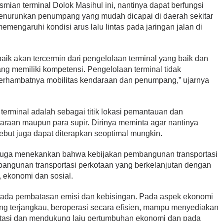
smian terminal Dolok Masihul ini, nantinya dapat berfungsi
enurunkan penumpang yang mudah dicapai di daerah sekitar
mengaruhi kondisi arus lalu lintas pada jaringan jalan di
aik akan tercermin dari pengelolaan terminal yang baik dan
ang memiliki kompetensi. Pengelolaan terminal tidak
terhambatnya mobilitas kendaraan dan penumpang,” ujarnya
i terminal adalah sebagai titik lokasi pemantauan dan
araan maupun para supir. Dirinya meminta agar nantinya
sebut juga dapat diterapkan seoptimal mungkin.
i juga menekankan bahwa kebijakan pembangunan transportasi
angunan transportasi perkotaan yang berkelanjutan dengan
 ekonomi dan sosial.
ada pembatasan emisi dan kebisingan. Pada aspek ekonomi
ng terjangkau, beroperasi secara efisien, mampu menyediakan
ortasi dan mendukung laju pertumbuhan ekonomi dan pada