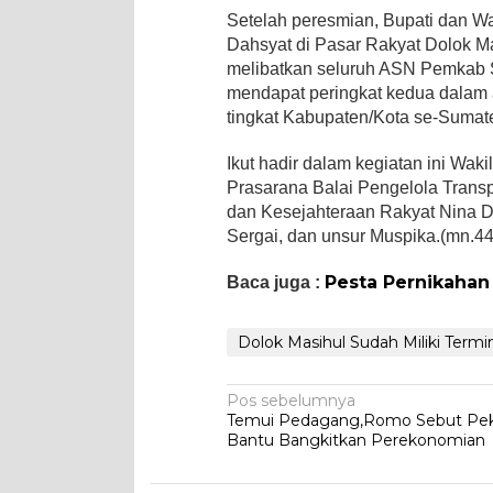
Setelah peresmian, Bupati dan Wa
Dahsyat di Pasar Rakyat Dolok Ma
melibatkan seluruh ASN Pemkab Se
mendapat peringkat kedua dala
tingkat Kabupaten/Kota se-Sumate
Ikut hadir dalam kegiatan ini Wa
Prasarana Balai Pengelola Transpo
dan Kesejahteraan Rakyat Nina De
Sergai, dan unsur Muspika.(mn.44
Pesta Pernikahan 
Baca juga :
Dolok Masihul Sudah Miliki Term
Navigasi
Pos sebelumnya
Temui Pedagang,Romo Sebut Pek
pos
Bantu Bangkitkan Perekonomian