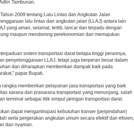
 Adlin Tambunan.
 Tahun 2009 tentang Lalu Lintas dan Angkutan Jalan
nggaraan lalu lintas dan angkutan jalan (LLAJ) antara lain
J yang aman, selamat, tertib, lancar dan terpadu dengan
ukung maupun mendorong perekonomian dan memajukan
eterpaduan sistem transportasi darat betapa tinggi perannya,
an penyelenggaraan LLAJ, tetapi juga berperan besar dalam
luruhan dan diharapkan memberikan dampak baik pada
akat,” papar Bupati.
rangka memberikan pelayanan jasa transportasi yang baik
litas sarana dan prasarana transportasi yang menunjang, salah
 terminal sebagai titik simpul jaringan transportasi darat.
apkan dapat mengantisipasi kebutuhan transer (perpindahan)
h serta pergerakan angkutan umum secara efektif dan efisien
n dan nyaman.