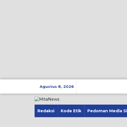
Lewati
ke
Agustus 8, 2026
konten
Redaksi
Kode Etik
Pedoman Media S