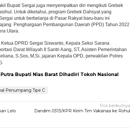
kil Bupati Sergai juga menyempatkan diri mengikuti Grebek
sihul. Untuk diketahui, program Grebek Dahsyat yang
rgai untuk berbelanja di Pasar Rakyat baru-baru ini
m ajang Penghargaan Pembangunan Daerah (PPD) Tahun 2022
ra Utara.
kil Ketua DPRD Sergai Siswanto, Kepala Seksi Sarana
rtasi Darat Wilayah II Santri Aang, ST, Asisten Pemerintahan
liana, S.Sos, M.Si, jajaran Kepala OPD, perwakilan Polres
).
Putra Bupati Nias Barat Dihadiri Tokoh Nasional
inal Penumpang Tipe C
Pos berikutny
an Lelo
Dandim 0313/KPR Kirim Tim Vaksinasi ke Rohu