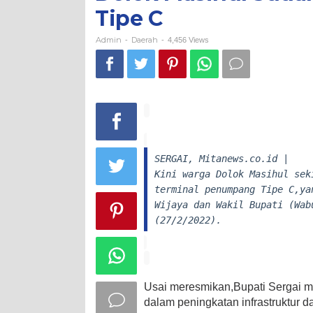
Penumpang
Tipe C
Tipe
C
Admin
Daerah
-
-
4,456 Views
SERGAI, Mitanews.co.id |
Kini warga Dolok Masihul sek
terminal penumpang Tipe C,ya
Wijaya dan Wakil Bupati (Wab
(27/2/2022).
Usai meresmikan,Bupati Sergai m
dalam peningkatan infrastruktur 