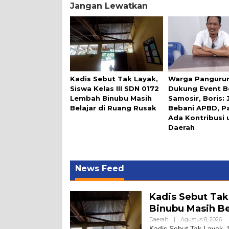
Jangan Lewatkan
Kadis Sebut Tak Layak,
Warga Panguru
Siswa Kelas III SDN 0172
Dukung Event B
Lembah Binubu Masih
Samosir, Boris:
Belajar di Ruang Rusak
Bebani APBD, P
Ada Kontribusi 
Daerah
News Feed
Kadis Sebut Tak
Binubu Masih Be
Daerah
|
Agustus 8, 2026
Kadis Sebut Tak Layak, 