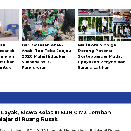
ran
Dari Goresan Anak-
Wali Kota Sibolga
esar di
Anak, Tao Toba Joujou
Dorong Potensi
 Jangan
2026 Mulai Hidupkan
Skateboarder Muda,
astikan
Suasana WFC
Upayakan Penyediaan
untuk
Pangururan
Sarana Latihan
 Layak, Siswa Kelas III SDN 0172 Lembah
lajar di Ruang Rusak
Siswa Kelas III SDN 0172 Lembah Binubu Masih Belajar di Ruang