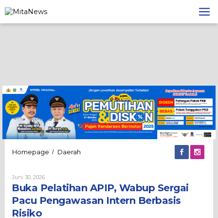
Lewati
ke
konten
Buka
Homepage
Daerah
/
Pelatihan
APIP,
Oleh
Juni 30, 2026
Wabup
Admin
Buka Pelatihan APIP, Wabup Sergai
Sergai
Pacu
Pacu Pengawasan Intern Berbasis
Pengawasan
Risiko
Intern