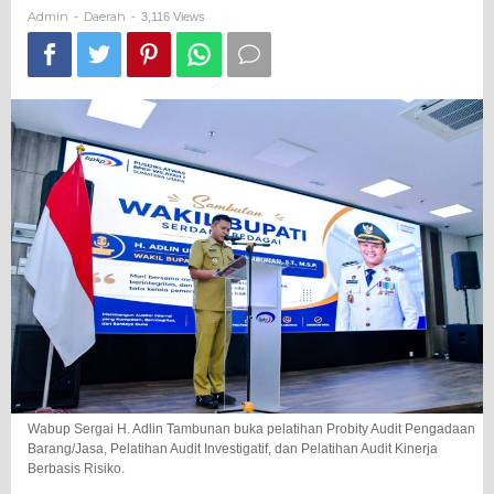
Berbasis
Admin
Daerah
-
-
3,116 Views
Risiko
Wabup Sergai H. Adlin Tambunan buka pelatihan Probity Audit Pengadaan
Barang/Jasa, Pelatihan Audit Investigatif, dan Pelatihan Audit Kinerja
Berbasis Risiko.