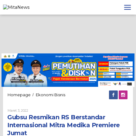
Lewati
ke
konten
Gubsu
Homepage
Ekonomi Bisnis
/
Resmikan
RS
Oleh
Maret 3, 2022
Berstandar
Admin
Gubsu Resmikan RS Berstandar
Internasional
Mitra
Internasional Mitra Medika Premiere
Medika
Jumat
Premiere