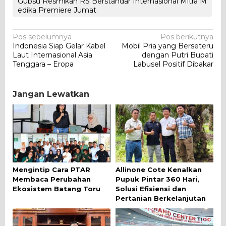
Gubsu Resmikan RS Berstandar Internasional Mitra M
edika Premiere Jumat
Navigasi
Pos sebelumnya
Pos berikutnya
Indonesia Siap Gelar Kabel
Mobil Pria yang Berseteru
pos
Laut Internasional Asia
dengan Putri Bupati
Tenggara – Eropa
Labusel Positif Dibakar
Jangan Lewatkan
Mengintip Cara PTAR
Allinone Cote Kenalkan
Membaca Perubahan
Pupuk Pintar 360 Hari,
Ekosistem Batang Toru
Solusi Efisiensi dan
Pertanian Berkelanjutan