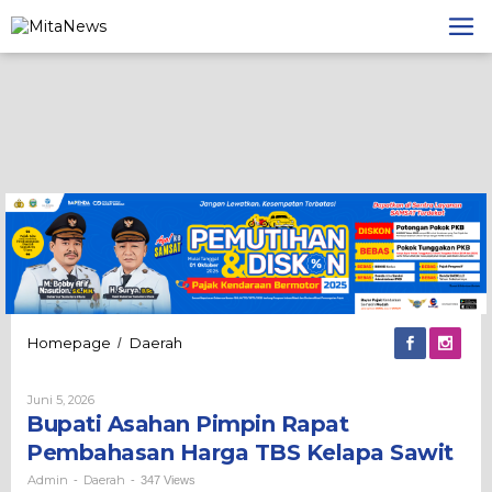
Lewati
ke
konten
Bupati
Homepage
Daerah
/
Asahan
Pimpin
Oleh
Juni 5, 2026
Rapat
Admin
Bupati Asahan Pimpin Rapat
Pembahasan
Harga
Pembahasan Harga TBS Kelapa Sawit
TBS
Kelapa
Admin
Daerah
-
-
347 Views