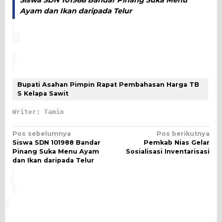
Ayam dan Ikan daripada Telur
Bupati Asahan Pimpin Rapat Pembahasan Harga TB
S Kelapa Sawit
Writer: Tamin
Navigasi
Pos sebelumnya
Pos berikutnya
Siswa SDN 101988 Bandar
Pemkab Nias Gelar
pos
Pinang Suka Menu Ayam
Sosialisasi Inventarisasi
dan Ikan daripada Telur