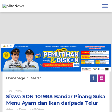
Lewati
ke
konten
Siswa
Homepage
Daerah
/
SDN
101988
Oleh
Juni 5, 2026
Bandar
Admin
Siswa SDN 101988 Bandar Pinang Suka
Pinang
Suka
Menu Ayam dan Ikan daripada Telur
Menu
Ayam
Admin
Daerah
-
-
456 Views