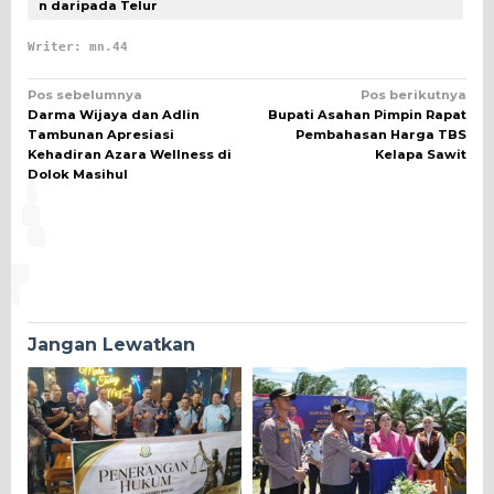
n daripada Telur
Writer: mn.44
Navigasi
Pos sebelumnya
Pos berikutnya
Darma Wijaya dan Adlin
Bupati Asahan Pimpin Rapat
pos
Tambunan Apresiasi
Pembahasan Harga TBS
Kehadiran Azara Wellness di
Kelapa Sawit
Dolok Masihul
Jangan Lewatkan