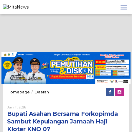
Lewati
ke
konten
Bupati
Homepage
Daerah
/
Asahan
Bersama
Oleh
Juni 11, 2026
Forkopimda
Admin
Bupati Asahan Bersama Forkopimda
Sambut
Kepulangan
Sambut Kepulangan Jamaah Haji
Jamaah
Kloter KNO 07
Haji