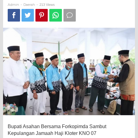
Kloter
Admin
Daerah
-
-
213 Views
KNO
07
Bupati Asahan Bersama Forkopimda Sambut
Kepulangan Jamaah Haji Kloter KNO 07