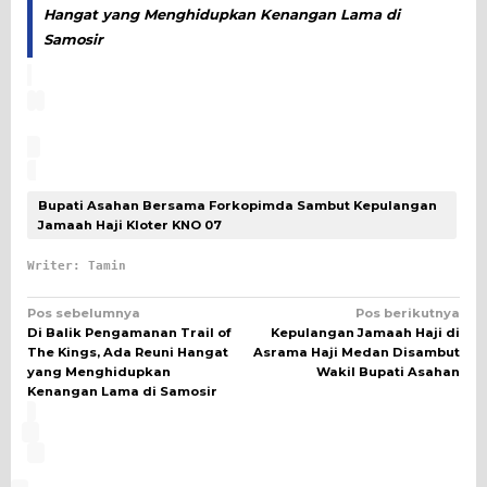
Hangat yang Menghidupkan Kenangan Lama di
Samosir
Bupati Asahan Bersama Forkopimda Sambut Kepulangan
Jamaah Haji Kloter KNO 07
Writer: Tamin
Navigasi
Pos sebelumnya
Pos berikutnya
Di Balik Pengamanan Trail of
Kepulangan Jamaah Haji di
pos
The Kings, Ada Reuni Hangat
Asrama Haji Medan Disambut
yang Menghidupkan
Wakil Bupati Asahan
Kenangan Lama di Samosir