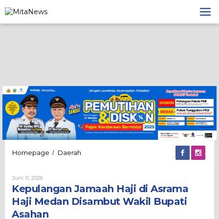
Lewati
ke
konten
Kepulangan
Homepage
Daerah
/
Jamaah
Haji
Oleh
Juni 11, 2026
di
Admin
Kepulangan Jamaah Haji di Asrama
Asrama
Haji
Haji Medan Disambut Wakil Bupati
Medan
Asahan
Disambut