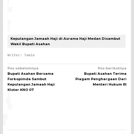
Kepulangan Jamaah Haji di Asrama Haji Medan Disambut
Wakil Bupati Asahan
Writer: Tamin
Navigasi
Pos sebelumnya
Pos berikutnya
Bupati Asahan Bersama
Bupati Asahan Terima
pos
Forkopimda Sambut
Piagam Penghargaan Dari
Kepulangan Jamaah Haji
Menteri Hukum RI
Kloter KNO 07