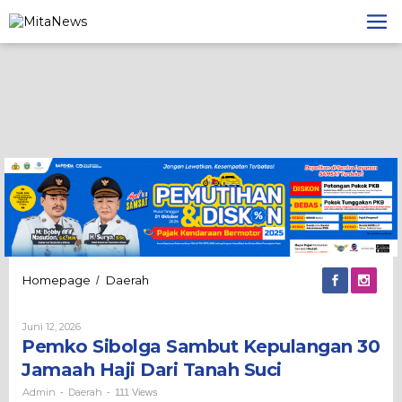
Lewati
ke
konten
Pemko
Homepage
Daerah
/
Sibolga
Sambut
Oleh
Juni 12, 2026
Kepulangan
Admin
Pemko Sibolga Sambut Kepulangan 30
30
Jamaah
Jamaah Haji Dari Tanah Suci
Haji
Dari
Admin
Daerah
-
-
111 Views