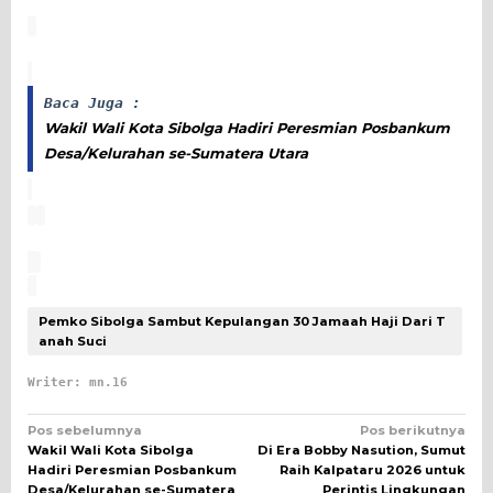
Baca Juga :
Wakil Wali Kota Sibolga Hadiri Peresmian Posbankum
Desa/Kelurahan se-Sumatera Utara
Pemko Sibolga Sambut Kepulangan 30 Jamaah Haji Dari T
anah Suci
Writer: mn.16
Navigasi
Pos sebelumnya
Pos berikutnya
Wakil Wali Kota Sibolga
Di Era Bobby Nasution, Sumut
pos
Hadiri Peresmian Posbankum
Raih Kalpataru 2026 untuk
Desa/Kelurahan se-Sumatera
Perintis Lingkungan