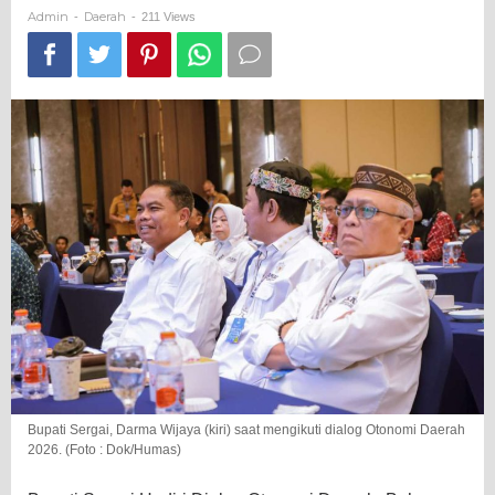
Fiskal
Admin
Daerah
-
-
211 Views
dan
Revisi
UU
Pemerintahan
Daerah
Bupati Sergai, Darma Wijaya (kiri) saat mengikuti dialog Otonomi Daerah
2026. (Foto : Dok/Humas)