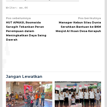
Writer: mn.44
Navigasi
Pos sebelumnya
Pos berikutnya
HUT APKASI, Rosmaida
Manager Kebun Silau Dunia
pos
Saragih Tekankan Peran
Serahkan Bantuan ke BKM
Perempuan dalam
Mesjid Al Ihsan Desa Kerapuh
Meningkatkan Daya Saing
Daerah
Jangan Lewatkan