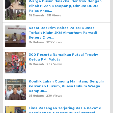
Warga Dusun Balakka, Bentrok dengan
Pihak H.Zen Dasopang, Oknum DPRD
Palas Anca…
Di Daerah
651 Views
Kasat Reskrim Polres Palas: Dumas
Terkait Klaim JKM Almarhum Paryadi
Segera Dipe…
Di Hukum
323 Views
300 Peserta Ramaikan Futsal Trophy
Ketua PMI Paluta
Di Daerah
287 Views
Konflik Lahan Gunung Malintang Bergulir
ke Ranah Hukum, Kuasa Hukum Warga
Rampun…
Di Hukum
238 Views
Lima Pasangan Terjaring Razia Pekat di
Penginapan, Propam Awasi Internal