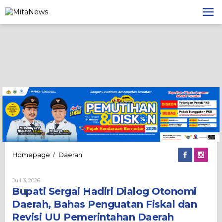
Lewati
ke
konten
Bupati
Homepage
Daerah
/
Sergai
Hadiri
Oleh
Juli 3, 2026
Dialog
Admin
Bupati Sergai Hadiri Dialog Otonomi
Otonomi
Daerah,
Daerah, Bahas Penguatan Fiskal dan
Bahas
Revisi UU Pemerintahan Daerah
Penguatan