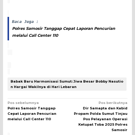
Baca Juga :
Polres Samosir Tanggap Cepat Laporan Pencurian
melalui Call Center 110
Babak Baru Harmonisasi Sumut: Jiwa Besar Bobby Nasutio
n Hargai Wakilnya di Hari Lebaran
Navigasi
Pos sebelumnya
Pos berikutnya
Polres Samosir Tanggap
Dir Samapta dan Kabid
pos
Cepat Laporan Pencurian
Propam Polda Sumut Tinjau
melalui Call Center 110
Pos Pelayanan Operasi
Ketupat Toba 2025 Polres
Samosir