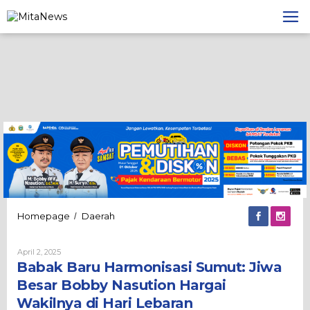
Lewati
ke
konten
Babak
Homepage
Daerah
/
Baru
Harmonisasi
Oleh
April 2, 2025
Sumut:
Admin
Babak Baru Harmonisasi Sumut: Jiwa
Jiwa
Besar
Besar Bobby Nasution Hargai
Bobby
Wakilnya di Hari Lebaran
Nasution