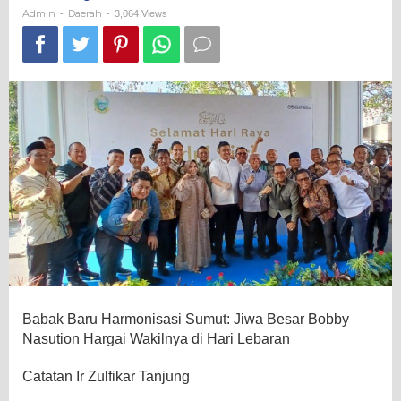
Hargai
Admin
Daerah
-
-
3,064 Views
Wakilnya
di
Hari
Lebaran
Babak Baru Harmonisasi Sumut: Jiwa Besar Bobby
Nasution Hargai Wakilnya di Hari Lebaran
Catatan Ir Zulfikar Tanjung