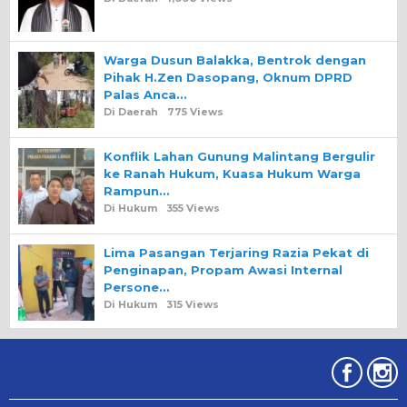
Warga Dusun Balakka, Bentrok dengan
Pihak H.Zen Dasopang, Oknum DPRD
Palas Anca…
Di Daerah
775 Views
Konflik Lahan Gunung Malintang Bergulir
ke Ranah Hukum, Kuasa Hukum Warga
Rampun…
Di Hukum
355 Views
Lima Pasangan Terjaring Razia Pekat di
Penginapan, Propam Awasi Internal
Persone…
Di Hukum
315 Views