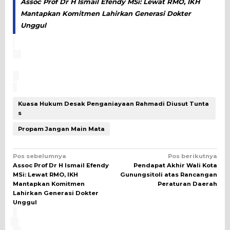
Assoc Prof Dr H Ismail Efendy MSi: Lewat RMO, IKH
Mantapkan Komitmen Lahirkan Generasi Dokter
Unggul
Kuasa Hukum Desak Penganiayaan Rahmadi Diusut Tunta
s
Propam Jangan Main Mata
Navigasi
Pos sebelumnya
Pos berikutnya
Assoc Prof Dr H Ismail Efendy
Pendapat Akhir Wali Kota
pos
MSi: Lewat RMO, IKH
Gunungsitoli atas Rancangan
Mantapkan Komitmen
Peraturan Daerah
Lahirkan Generasi Dokter
Unggul