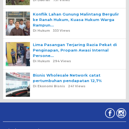
Di Daerah
751 Views
Konflik Lahan Gunung Malintang Bergulir
ke Ranah Hukum, Kuasa Hukum Warga
Rampun…
Di Hukum
333 Views
Lima Pasangan Terjaring Razia Pekat di
Penginapan, Propam Awasi Internal
Persone…
Di Hukum
294 Views
Bisnis Wholesale Network catat
pertumbuhan pendapatan 12,7%
Di Ekonomi Bisnis
241 Views