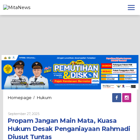
Lewati
ke
konten
Propam
Homepage
Hukum
/
Jangan
Main
Oleh
September 27, 2025
Mata,
Admin
Propam Jangan Main Mata, Kuasa
Kuasa
Hukum
Hukum Desak Penganiayaan Rahmadi
Desak
Diusut Tuntas
Penganiayaan