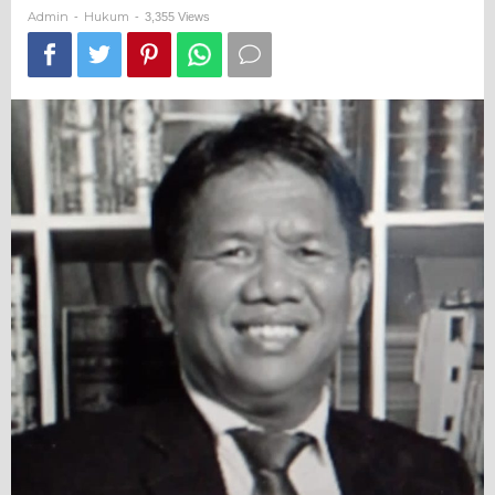
Rahmadi
Admin
Hukum
-
-
3,355 Views
Diusut
Tuntas