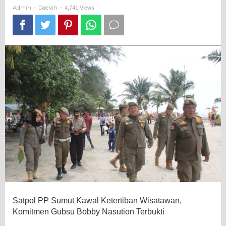
Bobby
Admin
Daerah
-
-
4,741 Views
Nasution
Terbukti
Satpol PP Sumut Kawal Ketertiban Wisatawan,
Komitmen Gubsu Bobby Nasution Terbukti