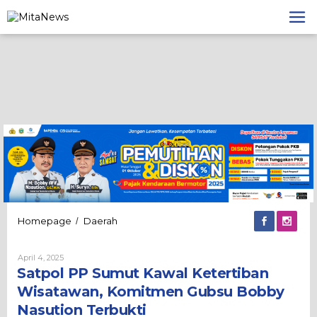
Lewati
ke
konten
Satpol
Homepage
Daerah
/
PP
Sumut
Oleh
April 4, 2025
Kawal
Admin
Satpol PP Sumut Kawal Ketertiban
Ketertiban
Wisatawan,
Wisatawan, Komitmen Gubsu Bobby
Komitmen
Nasution Terbukti
Gubsu