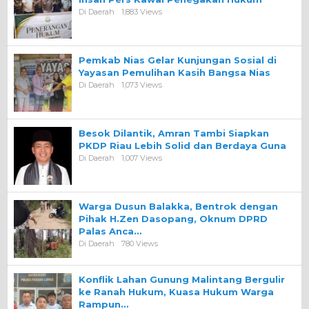
Di Daerah
1,883 Views
Pemkab Nias Gelar Kunjungan Sosial di
Yayasan Pemulihan Kasih Bangsa Nias
Di Daerah
1,073 Views
Besok Dilantik, Amran Tambi Siapkan
PKDP Riau Lebih Solid dan Berdaya Guna
Di Daerah
1,007 Views
Warga Dusun Balakka, Bentrok dengan
Pihak H.Zen Dasopang, Oknum DPRD
Palas Anca…
Di Daerah
780 Views
Konflik Lahan Gunung Malintang Bergulir
ke Ranah Hukum, Kuasa Hukum Warga
Rampun…