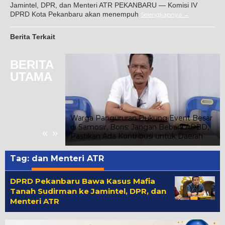
Jamintel, DPR, dan Menteri ATR PEKANBARU — Komisi IV
DPRD Kota Pekanbaru akan menempuh
Selengkapnya
Berita Terkait
BERITA
UTAMA
iswa Kelas III
Warga Pangururan Dukung Event Besar
u Masih Belajar
di Samosir, Boris: Jangan Bebani APBD,
«
»
Pastikan Ada Kontribusi untuk Daerah
Tag:
dan Menteri ATR
DPRD Pekanbaru Bawa Kasus Mafia
Tanah Sudirman ke Jamintel, DPR, dan
Menteri ATR