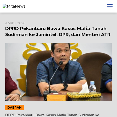
Lewati
ke
konten
April 9, 2026
DPRD Pekanbaru Bawa Kasus Mafia Tanah
Sudirman ke Jamintel, DPR, dan Menteri ATR
DAERAH
DPRD Pekanbaru Bawa Kasus Mafia Tanah Sudirman ke