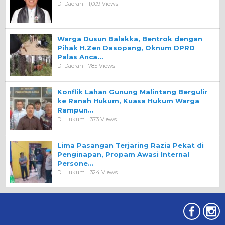
Di Daerah
1,009 Views
Warga Dusun Balakka, Bentrok dengan
Pihak H.Zen Dasopang, Oknum DPRD
Palas Anca…
Di Daerah
785 Views
Konflik Lahan Gunung Malintang Bergulir
ke Ranah Hukum, Kuasa Hukum Warga
Rampun…
Di Hukum
373 Views
Lima Pasangan Terjaring Razia Pekat di
Penginapan, Propam Awasi Internal
Persone…
Di Hukum
324 Views