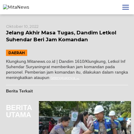
Lewati
ke
konten
Oktober 10, 2022
Jelang Akhir Masa Tugas, Dandim Letkol
Suhendar Beri Jam Komandan
DAERAH
Klungkung.Mitanews.co.id | Dandim 1610/Klungkung, Letkol Inf
Suhendar Suryaningrat memberikan jam komandan pada
personel. Pemberian jam komandan itu, dilakukan dalam rangka
meningkatkan ataupun
Selengkapnya
Berita Terkait
BERITA
UTAMA