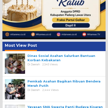
Most View Post
Dinas Sosial Asahan Salurkan Bantuan
Korban Kebakaran
Di Daerah
2,545 Views
Pemkab Asahan Bagikan Ribuan Bendera
Merah Putih
Di Daerah
2,444 Views
Yayasan SMA Swasta Panti Budaya Kisaran