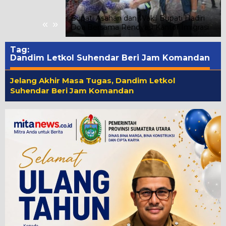
T RI Ke-81 di
ahas Prioritas
Bupati Asahan dan Wakil Bupati Hadiri
«
»
Doa Bersama Renovasi Kantor Imigrasi
Tag:
Dandim Letkol Suhendar Beri Jam Komandan
Jelang Akhir Masa Tugas, Dandim Letkol
Suhendar Beri Jam Komandan