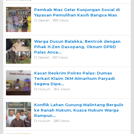
Pemkab Nias Gelar Kunjungan Sosial di
Yayasan Pemulihan Kasih Bangsa Nias
Di Daerah
995 Views
Warga Dusun Balakka, Bentrok dengan
Pihak H.Zen Dasopang, Oknum DPRD
Palas Anca…
Di Daerah
691 Views
Kasat Reskrim Polres Palas: Dumas
Terkait Klaim JKM Almarhum Paryadi
Segera Dipe…
Di Hukum
364 Views
Konflik Lahan Gunung Malintang Bergulir
ke Ranah Hukum, Kuasa Hukum Warga
Rampun…
Di Hukum
289 Views