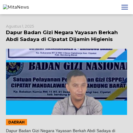
Lewati
ke
konten
Agustus 1, 2025
Dapur Badan Gizi Negara Yayasan Berkah
Abdi Sadaya di Cipatat Dijamin Higienis
DAERAH
Dapur Badan Gizi Negara Yayasan Berkah Abdi Sadaya di