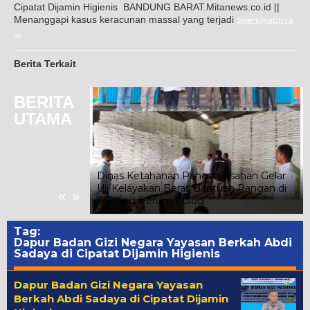
Cipatat Dijamin Higienis ‎ ‎BANDUNG BARAT.Mitanews.co.id ||
Menanggapi kasus keracunan massal yang terjadi
Selengkapnya
Berita Terkait
BERITA
UTAMA
Dinas Ketahanan Pangan Asahan Gelar
n Ribuan
Uji Kelayakan Beras Bantuan Pangan di
«
»
Gudang Perum Bulog
Tag:
Dapur Badan Gizi Negara Yayasan Berkah Abdi
Sadaya di Cipatat Dijamin Higienis
Dapur Badan Gizi Negara Yayasan
Berkah Abdi Sadaya di Cipatat Dijamin