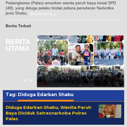
Padanglawas (Palas) amankan wanita paruh baya inisial SPD
(48), yang diduga pelaku tindak pidana peredaran Narkotika
jenis Shabu,
Selengkapnya
Berita Terkait
BERITA
UTAMA
oba Joujou
tawan
Semarak HUT Ke-81 Kemerdekaan RI,
nfaat dan
Wali Kota Sibolga Lepas Ratusan Pelajar
«
»
r
dalam Lomba Lari 3K dan 5K
Tag:
Diduga Edarkan Shabu
Diduga Edarkan Shabu, Wanita Paruh
Baya Diciduk Satresnarkoba Polres
Palas