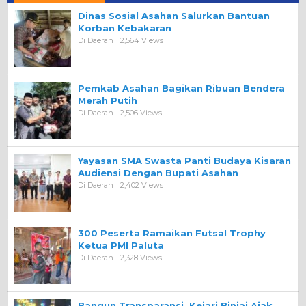
Dinas Sosial Asahan Salurkan Bantuan
Korban Kebakaran
Di Daerah
2,564 Views
Pemkab Asahan Bagikan Ribuan Bendera
Merah Putih
Di Daerah
2,506 Views
Yayasan SMA Swasta Panti Budaya Kisaran
Audiensi Dengan Bupati Asahan
Di Daerah
2,402 Views
300 Peserta Ramaikan Futsal Trophy
Ketua PMI Paluta
Di Daerah
2,328 Views
Bangun Transparansi, Kejari Binjai Ajak