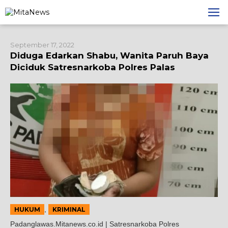
Lewati
ke
konten
September 17, 2022
Diduga Edarkan Shabu, Wanita Paruh Baya
Diciduk Satresnarkoba Polres Palas
,
HUKUM
KRIMINAL
Padanglawas.Mitanews.co.id | Satresnarkoba Polres