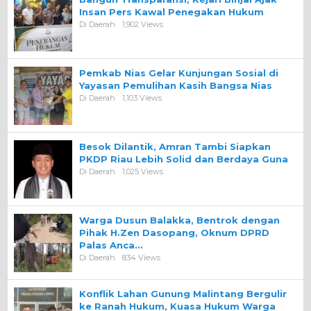
Insan Pers Kawal Penegakan Hukum
Di Daerah
1,902 Views
Pemkab Nias Gelar Kunjungan Sosial di
Yayasan Pemulihan Kasih Bangsa Nias
Di Daerah
1,103 Views
Besok Dilantik, Amran Tambi Siapkan
PKDP Riau Lebih Solid dan Berdaya Guna
Di Daerah
1,025 Views
Warga Dusun Balakka, Bentrok dengan
Pihak H.Zen Dasopang, Oknum DPRD
Palas Anca…
Di Daerah
834 Views
Konflik Lahan Gunung Malintang Bergulir
ke Ranah Hukum, Kuasa Hukum Warga