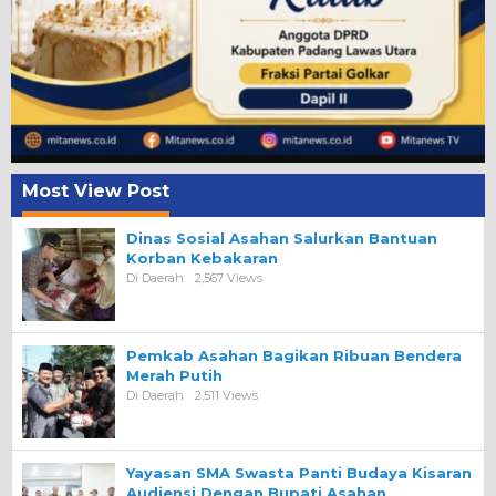
Most View Post
Dinas Sosial Asahan Salurkan Bantuan
Korban Kebakaran
Di Daerah
2,567 Views
Pemkab Asahan Bagikan Ribuan Bendera
Merah Putih
Di Daerah
2,511 Views
Yayasan SMA Swasta Panti Budaya Kisaran
Audiensi Dengan Bupati Asahan