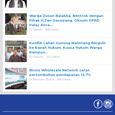
Warga Dusun Balakka, Bentrok dengan
Pihak H.Zen Dasopang, Oknum DPRD
Palas Anca…
Di Daerah
838 Views
Konflik Lahan Gunung Malintang Bergulir
ke Ranah Hukum, Kuasa Hukum Warga
Rampun…
Di Hukum
441 Views
Bisnis Wholesale Network catat
pertumbuhan pendapatan 12,7%
Di Ekonomi Bisnis
266 Views