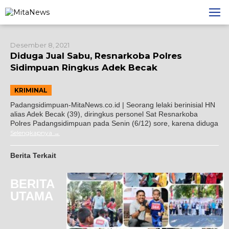
Lewati
ke
konten
Desember 8, 2021
Diduga Jual Sabu, Resnarkoba Polres
Sidimpuan Ringkus Adek Becak
KRIMINAL
Padangsidimpuan-MitaNews.co.id | Seorang lelaki berinisial HN
alias Adek Becak (39), diringkus personel Sat Resnarkoba
Polres Padangsidimpuan pada Senin (6/12) sore, karena diduga
Selengkapnya
Berita Terkait
BERITA
UTAMA
oba Joujou