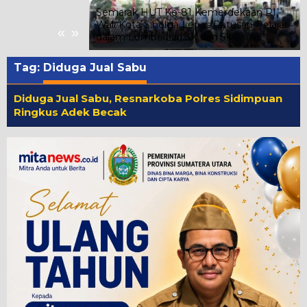
tawan
Semarak HUT Ke-81 Kemerdekaan RI,
nfaat dan
Wali Kota Sibolga Lepas Ratusan Pelajar
«
»
r
dalam Lomba Lari 3K dan 5K
Tag:
Diduga Jual Sabu
Diduga Jual Sabu, Resnarkoba Polres Sidimpuan
Ringkus Adek Becak