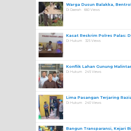
Warga Dusun Balakka, Bentr
Di Daerah
660 Views
Kasat Reskrim Polres Palas: 
Di Hukum
325 Views
Konflik Lahan Gunung Malint
Di Hukum
245 Views
Lima Pasangan Terjaring Razi
Di Hukum
240 Views
Bangun Transparansi, Kejari 