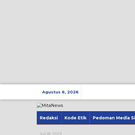
Lewati
ke
Agustus 6, 2026
konten
Redaksi
Kode Etik
Pedoman Media S
Juli 18, 2023