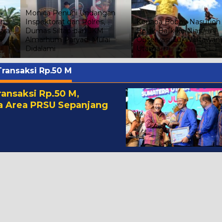
Monica Penuhi Undangan
Inspektorat dan Polres,
Kenapa Bobby Nasution
Dumas Siltap dan JKM
Bolak-Balik ke Nias? Ini
Almarhum Paryadi Mulai
Observasi Zul Wartawan
Didalami
Utama
ransaksi Rp.50 M
ansaksi Rp.50 M,
a Area PRSU Sepanjang