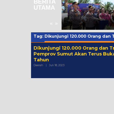
BERITA
UTAMA
Kapolda Sumut Resmikan
i
Bangun Transparansi, Kejari
Polres Padang Lawas Utara
Binjai Ajak Insan Pers Kawal
Dengan 2 Polsek dan 175
«
»
Penegakan Hukum
Personil
Tag:
Dikunjungi 120.000 Orang dan T
Dikunjungi 120.000 Orang dan Tr
Pemprov Sumut Akan Terus Buk
Tahun
Oleh
Daerah
|
Juli 18, 2023
Admin