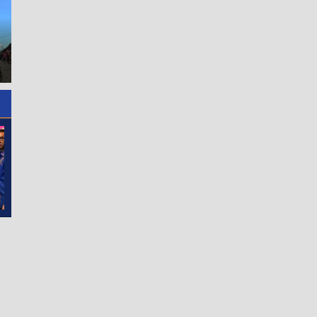
Allinone Cote Kenalkan
Pupuk Pintar 360 Hari, Solusi
Bangun Transparansi, Kejari
Efisiensi dan Pertanian
Binjai Ajak Insan Pers Kawal
Berkelanjutan
Penegakan Hukum