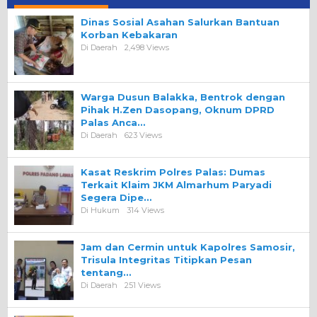
Dinas Sosial Asahan Salurkan Bantuan
Korban Kebakaran
Di Daerah
2,498 Views
Warga Dusun Balakka, Bentrok dengan
Pihak H.Zen Dasopang, Oknum DPRD
Palas Anca…
Di Daerah
623 Views
Kasat Reskrim Polres Palas: Dumas
Terkait Klaim JKM Almarhum Paryadi
Segera Dipe…
Di Hukum
314 Views
Jam dan Cermin untuk Kapolres Samosir,
Trisula Integritas Titipkan Pesan
tentang…
Di Daerah
251 Views