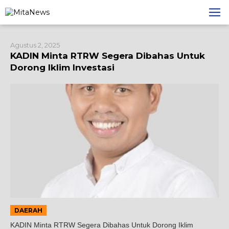
Lewati
ke
konten
Agustus 2, 2025
KADIN Minta RTRW Segera Dibahas Untuk
Dorong Iklim Investasi
DAERAH
KADIN Minta RTRW Segera Dibahas Untuk Dorong Iklim