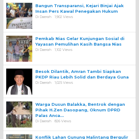
Bangun Transparansi, Kejari Binjai Ajak
Insan Pers Kawal Penegakan Hukum
Di Daerah
1,902 Views
Pemkab Nias Gelar Kunjungan Sosial di
Yayasan Pemulihan Kasih Bangsa Nias
Di Daerah
1,102 Views
Besok Dilantik, Amran Tambi Siapkan
PKDP Riau Lebih Solid dan Berdaya Guna
Di Daerah
1,025 Views
Warga Dusun Balakka, Bentrok dengan
Pihak H.Zen Dasopang, Oknum DPRD
Palas Anca…
Di Daerah
826 Views
Konflik Lahan Gunung Malintang Bergulir