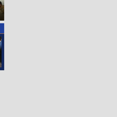
Bupati Asahan Hadiri
Rasyid Dongoran Serukan
Pelantikan Pengurus Dewa
Kemandirian Pertanian
Harian Daerah BPK 45
Tabagsel
Provinsi Sumut