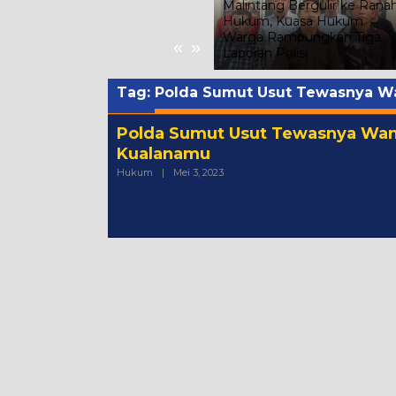
Bupati Asahan Hadiri
Malintang Bergulir ke Rana
Pelantikan Pengurus Dewan
Hukum, Kuasa Hukum
Harian Daerah BPK 45
Warga Rampungkan Tiga
«
»
Provinsi Sumut
Laporan Polisi
Tag:
Polda Sumut Usut Tewasnya Wa
Polda Sumut Usut Tewasnya Wani
Kualanamu
Oleh
Hukum
|
Mei 3, 2023
Admin