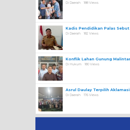
Di Daerah
188 Views
Kadis Pendidikan Palas Sebut
Di Daerah
182 Views
Konflik Lahan Gunung Malint
Di Hukum
180 Views
Asrul Daulay Terpilih Aklamas
Di Daerah
176 Views