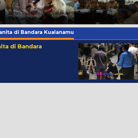
h
Wakil Bupati Asahan Buka
Rapat Persiapan Panitia
Dinas Sosial Asahan Salurkan
Peringatan HUT
Bantuan Korban Kebakaran
Kemerdekaan RI Ke-81
nita di Bandara Kualanamu
ta di Bandara