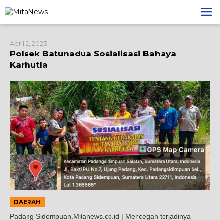
Lewati
ke
konten
April 2, 2023
Polsek Batunadua Sosialisasi Bahaya
Karhutla
DAERAH
Padang Sidempuan.Mitanews.co.id | Mencegah terjadinya