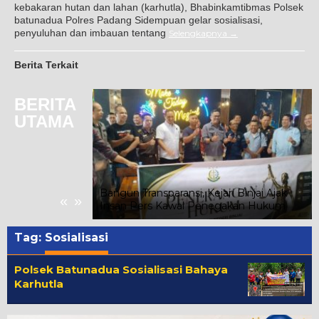
kebakaran hutan dan lahan (karhutla), Bhabinkamtibmas Polsek
batunadua Polres Padang Sidempuan gelar sosialisasi,
penyuluhan dan imbauan tentang
Selengkapnya
Berita Terkait
BERITA
UTAMA
Gunung Malintang
nan, Kuasa
Warga Segera
Bangun Transparansi, Kejari Binjai Ajak
«
»
Insan Pers Kawal Penegakan Hukum
Tag:
Sosialisasi
Polsek Batunadua Sosialisasi Bahaya
Karhutla