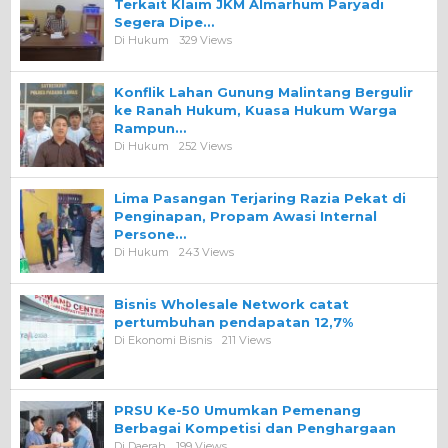
Terkait Klaim JKM Almarhum Paryadi
Segera Dipe…
Di Hukum
329 Views
Konflik Lahan Gunung Malintang Bergulir
ke Ranah Hukum, Kuasa Hukum Warga
Rampun…
Di Hukum
252 Views
Lima Pasangan Terjaring Razia Pekat di
Penginapan, Propam Awasi Internal
Persone…
Di Hukum
243 Views
Bisnis Wholesale Network catat
pertumbuhan pendapatan 12,7%
Di Ekonomi Bisnis
211 Views
PRSU Ke-50 Umumkan Pemenang
Berbagai Kompetisi dan Penghargaan
Di Daerah
199 Views