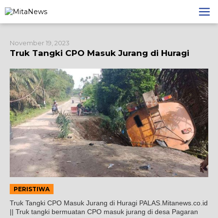
Lewati
ke
konten
November 19, 2023
Truk Tangki CPO Masuk Jurang di Huragi
PERISTIWA
Truk Tangki CPO Masuk Jurang di Huragi PALAS.Mitanews.co.id
|| Truk tangki bermuatan CPO masuk jurang di desa Pagaran