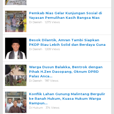
Pemkab Nias Gelar Kunjungan Sosial di
Yayasan Pemulihan Kasih Bangsa Nias
Di Daerah
1,075 Views
Besok Dilantik, Amran Tambi Siapkan
PKDP Riau Lebih Solid dan Berdaya Guna
Di Daerah
1,009 Views
Warga Dusun Balakka, Bentrok dengan
Pihak H.Zen Dasopang, Oknum DPRD
Palas Anca…
Di Daerah
787 Views
Konflik Lahan Gunung Malintang Bergulir
ke Ranah Hukum, Kuasa Hukum Warga
Rampun…
Di Hukum
374 Views