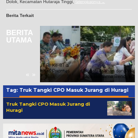
Dolok, Kecamatan Hutaraja Tinggi,
Selengkapnya
Berita Terkait
BERITA
UTAMA
T RI Ke-81 di
ahas Prioritas
Bupati Asahan dan Wakil Bupati Hadiri
«
»
Doa Bersama Renovasi Kantor Imigrasi
Tag:
Truk Tangki CPO Masuk Jurang di Huragi
Truk Tangki CPO Masuk Jurang di
Huragi