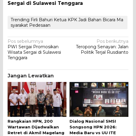
Sergai di Sulawesi Tenggara
Trending Firli Bahuri Ketua KPK Jadi Bahan Bicara Ma
syarakat Pedesaan
Navigasi
Pos sebelumnya
Pos berikutnya
PWI Sergai Promosikan
Teropong Senayan: Jalan
pos
Wisata Sergai di Sulawesi
Politik Terjal Rusdianto
Tenggara
Jangan Lewatkan
Rangkaian HPN, 200
Dialog Nasional SMSI
Wartawan Dijadwalkan
Songsong HPN 2026:
Retret di Akmil Magelang
Media Baru vs UU ITE