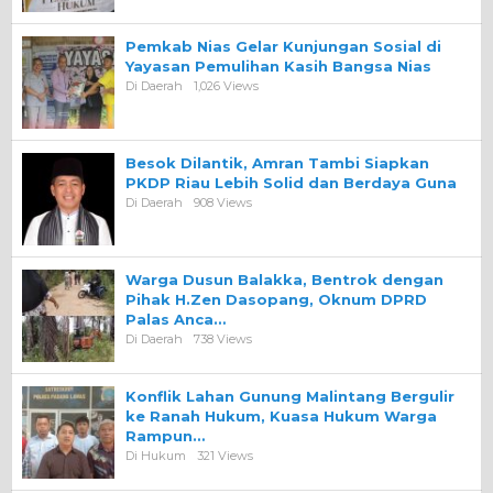
Pemkab Nias Gelar Kunjungan Sosial di
Yayasan Pemulihan Kasih Bangsa Nias
Di Daerah
1,026 Views
Besok Dilantik, Amran Tambi Siapkan
PKDP Riau Lebih Solid dan Berdaya Guna
Di Daerah
908 Views
Warga Dusun Balakka, Bentrok dengan
Pihak H.Zen Dasopang, Oknum DPRD
Palas Anca…
Di Daerah
738 Views
Konflik Lahan Gunung Malintang Bergulir
ke Ranah Hukum, Kuasa Hukum Warga
Rampun…
Di Hukum
321 Views