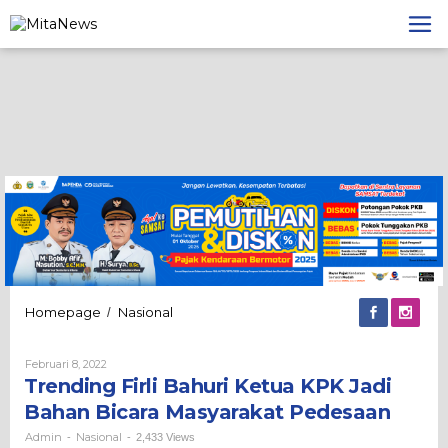
Lewati
ke
konten
Trending
Homepage
Nasional
/
Firli
Bahuri
Oleh
Februari 8, 2022
Ketua
Admin
Trending Firli Bahuri Ketua KPK Jadi
KPK
Jadi
Bahan Bicara Masyarakat Pedesaan
Bahan
Bicara
Admin
Nasional
-
-
2,433 Views