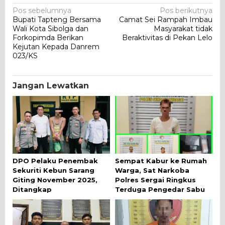
Navigasi
Pos sebelumnya
Pos berikutnya
Bupati Tapteng Bersama
Camat Sei Rampah Imbau
pos
Wali Kota Sibolga dan
Masyarakat tidak
Forkopimda Berikan
Beraktivitas di Pekan Lelo
Kejutan Kepada Danrem
023/KS
Jangan Lewatkan
DPO Pelaku Penembak
Sempat Kabur ke Rumah
Sekuriti Kebun Sarang
Warga, Sat Narkoba
Giting November 2025,
Polres Sergai Ringkus
Ditangkap
Terduga Pengedar Sabu