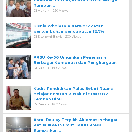
ke Ranah Hukum, Kuasa Hukum Warga
Rampun…
Di Hukum
220 Views
Bisnis Wholesale Network catat
pertumbuhan pendapatan 12,7%
Di Ekonomi Bisnis
200 Views
PRSU Ke-50 Umumkan Pemenang
Berbagai Kompetisi dan Penghargaan
Di Daerah
190 Views
Kadis Pendidikan Palas Sebut Ruang
Belajar Beratap Rusak di SDN 0172
Lembah Binu…
Di Daerah
187 Views
Asrul Daulay Terpilih Aklamasi sebagai
Ketua IKAPI Sumut, IAIDU Press
Sampaikan …