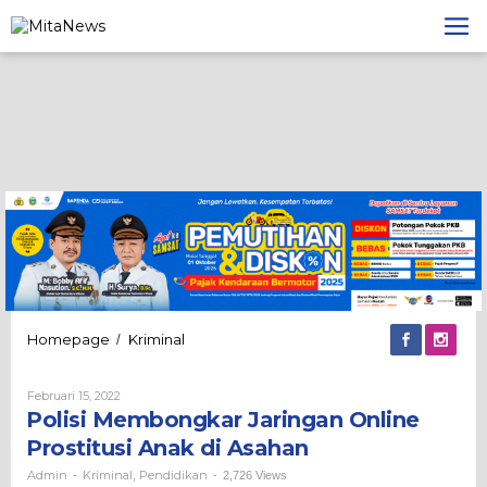
Lewati
ke
konten
Polisi
Homepage
Kriminal
/
Membongkar
Jaringan
Oleh
Februari 15, 2022
Online
Admin
Polisi Membongkar Jaringan Online
Prostitusi
Anak
Prostitusi Anak di Asahan
di
Asahan
Admin
Kriminal
Pendidikan
-
,
-
2,726 Views