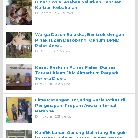
Dinas Sosial Asahan Salurkan Bantuan
Korban Kebakaran
Di Daerah
2,502 Views
Warga Dusun Balakka, Bentrok dengan
Pihak H.Zen Dasopang, Oknum DPRD
Palas Anca…
Di Daerah
631 Views
Kasat Reskrim Polres Palas: Dumas
Terkait Klaim JKM Almarhum Paryadi
Segera Dipe…
Di Hukum
318 Views
Lima Pasangan Terjaring Razia Pekat di
Penginapan, Propam Awasi Internal
Persone…
Di Hukum
231 Views
Konflik Lahan Gunung Malintang Bergulir