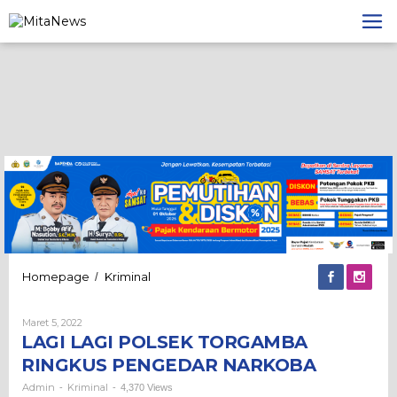
Lewati
ke
konten
LAGI
Homepage
Kriminal
/
LAGI
POLSEK
Oleh
Maret 5, 2022
TORGAMBA
Admin
LAGI LAGI POLSEK TORGAMBA
RINGKUS
PENGEDAR
RINGKUS PENGEDAR NARKOBA
NARKOBA
Admin
Kriminal
-
-
4,370 Views