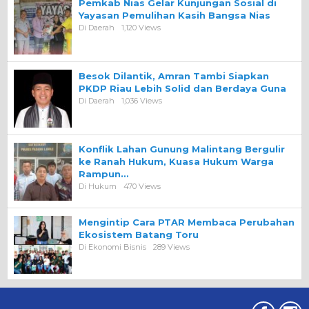
Pemkab Nias Gelar Kunjungan Sosial di
Yayasan Pemulihan Kasih Bangsa Nias
Di Daerah
1,120 Views
Besok Dilantik, Amran Tambi Siapkan
PKDP Riau Lebih Solid dan Berdaya Guna
Di Daerah
1,036 Views
Konflik Lahan Gunung Malintang Bergulir
ke Ranah Hukum, Kuasa Hukum Warga
Rampun…
Di Hukum
470 Views
Mengintip Cara PTAR Membaca Perubahan
Ekosistem Batang Toru
Di Ekonomi Bisnis
289 Views