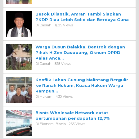
Besok Dilantik, Amran Tambi Siapkan
PKDP Riau Lebih Solid dan Berdaya Guna
Di Daerah
1,025 Views
Warga Dusun Balakka, Bentrok dengan
Pihak H.Zen Dasopang, Oknum DPRD
Palas Anca…
Di Daerah
828 Views
Konflik Lahan Gunung Malintang Bergulir
ke Ranah Hukum, Kuasa Hukum Warga
Rampun…
Di Hukum
430 Views
Bisnis Wholesale Network catat
pertumbuhan pendapatan 12,7%
Di Ekonomi Bisnis
263 Views