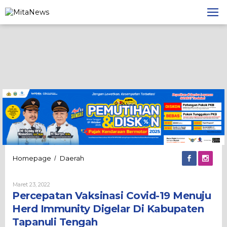
Lewati
ke
konten
Percepatan
Homepage
Daerah
/
Vaksinasi
Covid-
Oleh
Maret 23, 2022
19
Admin
Percepatan Vaksinasi Covid-19 Menuju
Menuju
Herd
Herd Immunity Digelar Di Kabupaten
Immunity
Tapanuli Tengah
Digelar