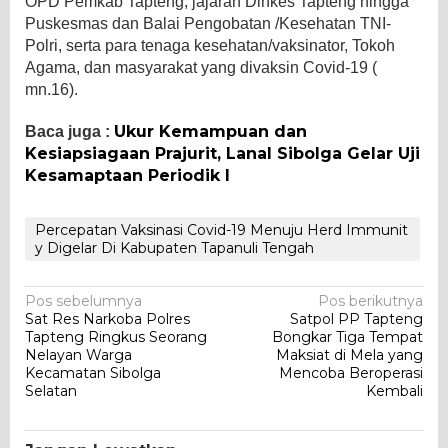
OPD Pemkab Tapteng, jajaran Dinkes Tapteng hingga
Puskesmas dan Balai Pengobatan /Kesehatan TNI-
Polri, serta para tenaga kesehatan/vaksinator, Tokoh
Agama, dan masyarakat yang divaksin Covid-19 (
mn.16).
Ukur Kemampuan dan
Baca juga :
Kesiapsiagaan Prajurit, Lanal Sibolga Gelar Uji
Kesamaptaan Periodik I
Percepatan Vaksinasi Covid-19 Menuju Herd Immunit
y Digelar Di Kabupaten Tapanuli Tengah
Navigasi
Pos sebelumnya
Pos berikutnya
Sat Res Narkoba Polres
Satpol PP Tapteng
pos
Tapteng Ringkus Seorang
Bongkar Tiga Tempat
Nelayan Warga
Maksiat di Mela yang
Kecamatan Sibolga
Mencoba Beroperasi
Selatan
Kembali