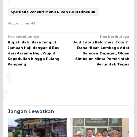
Spesialis Pencuri Mobil Pikap L300 Dibekuk
Writer: mn.44
Navigasi
Pos sebelumnya
Pos berikutnya
Bupati Batu Bara Jemput
“Audit atau Reformasi Total?”
pos
Jamaah Haji dengan 6 Bus
Dana Hibah Lembaga Adat
dari Asrama Haji, Wujud
Samosir Digugat, Oloan
Kepedulian hingga Pulang
Simbolon Minta Pemerintah
Kampung
Bertindak Tegas
Jangan Lewatkan