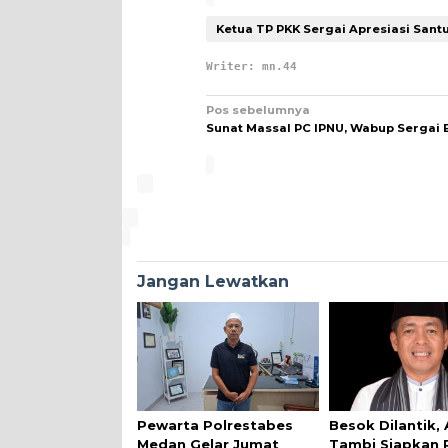
Ketua TP PKK Sergai Apresiasi Sant
Writer: mn.44
Navigasi
Pos sebelumnya
Sunat Massal PC IPNU, Wabup Sergai B
pos
Jangan Lewatkan
Pewarta Polrestabes
Besok Dilantik,
Medan Gelar Jumat
Tambi Siapkan