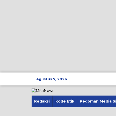
Lewati
ke
Agustus 7, 2026
konten
Redaksi
Kode Etik
Pedoman Media S