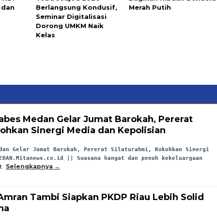
d dan
Berlangsung Kondusif,
Merah Putih
Seminar Digitalisasi
Dorong UMKM Naik
Kelas
abes Medan Gelar Jumat Barokah, Pererat
kohkan Sinergi Media dan Kepolisian
dan Gelar Jumat Barokah, Pererat Silaturahmi, Kokohkan Sinergi
EDAN.Mitanews.co.id || Suasana hangat dan penuh kekeluargaan
Selengkapnya
at
 Amran Tambi Siapkan PKDP Riau Lebih Solid
na