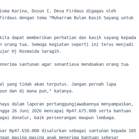
isma Karina, Dusun I, Desa Firdaus digagas oleh
Firdaus dengan tema "Muharram Bulan Kasih Sayang untuk
kita dapat memberikan perhatian dan kasih sayang kepada
n orang tua. Semoga kegiatan seperti ini terus menjadi
ujar Hj Rosmaida Saragih.
enerima santunan agar senantiasa mendoakan orang tua
al yang tidak akan terputus. Jangan pernah lupa
pun dan di mana pun," katanya.
hayu dalam laporan pertanggungjawabannya menyampaikan,
ngga 26 Juni 2026 mencapai Rp47.675.000 serta bantuan
agai donatur, baik perseorangan maupun lembaga.
sar Rp47.650.000 disalurkan sebagai santunan kepada 105
ngan masing-masing anak menerima bantuan sebesar