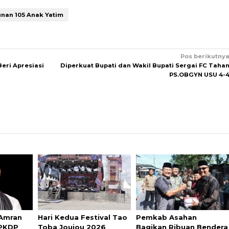
unan 105 Anak Yatim
Pos berikutny
eri Apresiasi
Diperkuat Bupati dan Wakil Bupati Sergai FC Taha
PS.OBGYN USU 4-
 Amran
Hari Kedua Festival Tao
Pemkab Asahan
 PKDP
Toba Joujou 2026
Bagikan Ribuan Bendera