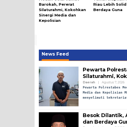
Barokah, Pererat
Riau Lebih Soli
Silaturahmi, Kokohkan
Berdaya Guna
Sinergi Media dan
Kepolisian
News Feed
Pewarta Polrest
Silaturahmi, Ko
Daerah
|
Agustus 7, 2026
Pewarta Polrestabes Me
Media dan Kepolisian M
menyelimuti Sekretari
Besok Dilantik,
dan Berdaya Gu