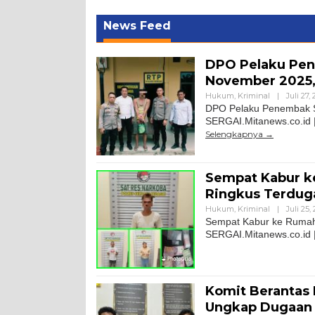
News Feed
DPO Pelaku Pen
November 2025,
Hukum
,
Kriminal
|
Juli 27,
DPO Pelaku Penembak Se
SERGAI.Mitanews.co.id |
Selengkapnya
Sempat Kabur k
Ringkus Terdug
Hukum
,
Kriminal
|
Juli 25,
Sempat Kabur ke Rumah 
SERGAI.Mitanews.co.id 
Komit Berantas 
Ungkap Dugaan 