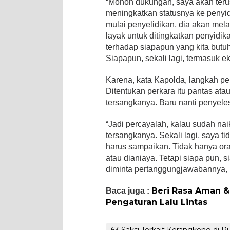
“Mohon dukungan, saya akan terus
meningkatkan statusnya ke penyidi
mulai penyelidikan, dia akan mel
layak untuk ditingkatkan penyidi
terhadap siapapun yang kita butu
Siapapun, sekali lagi, termasuk ek
Karena, kata Kapolda, langkah pen
Ditentukan perkara itu pantas atau 
tersangkanya. Baru nanti penyeles
“Jadi percayalah, kalau sudah nai
tersangkanya. Sekali lagi, saya t
harus sampaikan. Tidak hanya or
atau dianiaya. Tetapi siapa pun, 
diminta pertanggungjawabannya, k
Beri Rasa Aman &
Baca juga :
Pengaturan Lalu Lintas
63 Saksi Terkait Kerangkeng di 