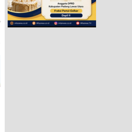
a
s
g
a