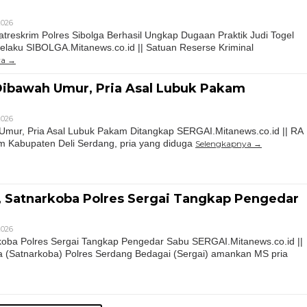
 2026
atreskrim Polres Sibolga Berhasil Ungkap Dugaan Praktik Judi Togel
laku SIBOLGA.Mitanews.co.id || Satuan Reserse Kriminal
ya
Dibawah Umur, Pria Asal Lubuk Pakam
 2026
Umur, Pria Asal Lubuk Pakam Ditangkap SERGAI.Mitanews.co.id || RA
m Kabupaten Deli Serdang, pria yang diduga
Selengkapnya
 Satnarkoba Polres Sergai Tangkap Pengedar
 2026
koba Polres Sergai Tangkap Pengedar Sabu SERGAI.Mitanews.co.id ||
 (Satnarkoba) Polres Serdang Bedagai (Sergai) amankan MS pria