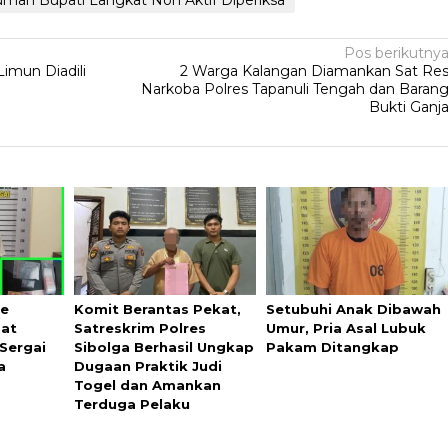
Pos berikutny
imun Diadili
2 Warga Kalangan Diamankan Sat Re
Narkoba Polres Tapanuli Tengah dan Baran
Bukti Ganj
ke
Komit Berantas Pekat,
Setubuhi Anak Dibawah
Sat
Satreskrim Polres
Umur, Pria Asal Lubuk
Sergai
Sibolga Berhasil Ungkap
Pakam Ditangkap
a
Dugaan Praktik Judi
Togel dan Amankan
Terduga Pelaku