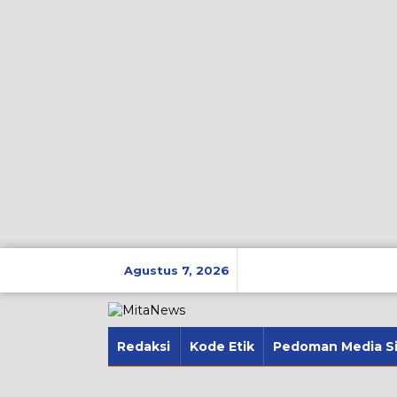
Lewati
ke
Agustus 7, 2026
konten
Redaksi
Kode Etik
Pedoman Media S