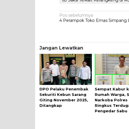
Navigasi
Pos sebelumnya
4 Perampok Toko Emas Simpang L
pos
Jangan Lewatkan
DPO Pelaku Penembak
Sempat Kabur 
Sekuriti Kebun Sarang
Rumah Warga, 
Giting November 2025,
Narkoba Polres 
Ditangkap
Ringkus Terdug
Pengedar Sabu