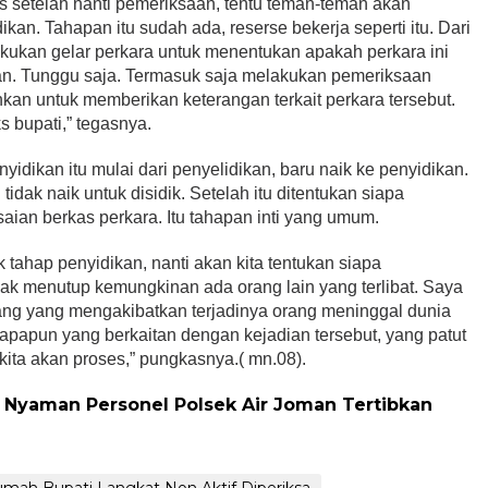
 setelah nanti pemeriksaan, tentu teman-teman akan
kan. Tahapan itu sudah ada, reserse bekerja seperti itu. Dari
akukan gelar perkara untuk menentukan apakah perkara ini
kan. Tunggu saja. Termasuk saja melakukan pemeriksaan
hkan untuk memberikan keterangan terkait perkara tersebut.
s bupati,” tegasnya.
yidikan itu mulai dari penyelidikan, baru naik ke penyidikan.
tidak naik untuk disidik. Setelah itu ditentukan siapa
aian berkas perkara. Itu tahapan inti yang umum.
k tahap penyidikan, nanti akan kita tentukan siapa
idak menutup kemungkinan ada orang lain yang terlibat. Saya
ang yang mengakibatkan terjadinya orang meninggal dunia
siapapun yang berkaitan dengan kejadian tersebut, yang patut
ita akan proses,” pungkasnya.( mn.08).
 Nyaman Personel Polsek Air Joman Tertibkan
Rumah Bupati Langkat Non Aktif Diperiksa