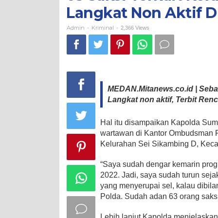
Rumah
Langkat Non Aktif D
Bupati
Langkat
Non
Admin
Kriminal
-
-
2,366 Views
Aktif
Diperiksa
MEDAN.Mitanews.co.id | Seban
Langkat non aktif, Terbit Ren
Hal itu disampaikan Kapolda Sum
wartawan di Kantor Ombudsman RI
Kelurahan Sei Sikambing D, Keca
“Saya sudah dengar kemarin progre
2022. Jadi, saya sudah turun sej
yang menyerupai sel, kalau dibil
Polda. Sudah adan 63 orang saksi
Lebih lanjut Kapolda menjelaskan,