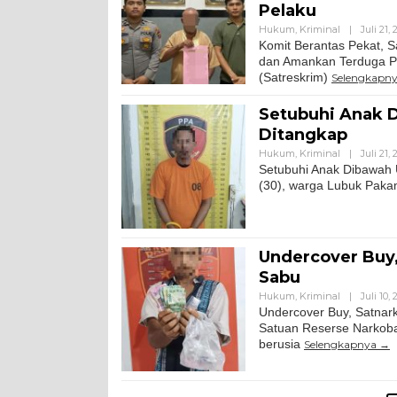
Pelaku
Hukum
,
Kriminal
|
Juli 21,
Komit Berantas Pekat, S
dan Amankan Terduga Pe
(Satreskrim)
Selengkapn
Setubuhi Anak 
Ditangkap
Hukum
,
Kriminal
|
Juli 21,
Setubuhi Anak Dibawah 
(30), warga Lubuk Paka
Undercover Buy,
Sabu
Hukum
,
Kriminal
|
Juli 10,
Undercover Buy, Satnar
Satuan Reserse Narkoba
berusia
Selengkapnya