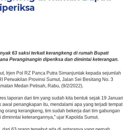
iperiksa
yak 63 saksi terkait kerangkeng di rumah Bupati
cana Peranginangin diperiksa dan dimintai keterangan.
ut, Irjen Pol RZ Panca Putra Simanjuntak kepada sejumlah
 Perwakilan Provinsi Sumut, Jalan Sei Besitang No. 3
matan Medan Petisah, Rabu, (9/2/2022).
s laporan dari tim yang sudah kita bentuk sejak 19 Januari
ak awal penangkapan itu, mendalami apa yang terjadi tempat
ang orang kerangkeng, tim sudah bekerja dari tim gabungan
 diminntai keterangannya,” ujar Kapolda Sumut.
 dari 63 orang tersebut ada di antaranya yang pernah