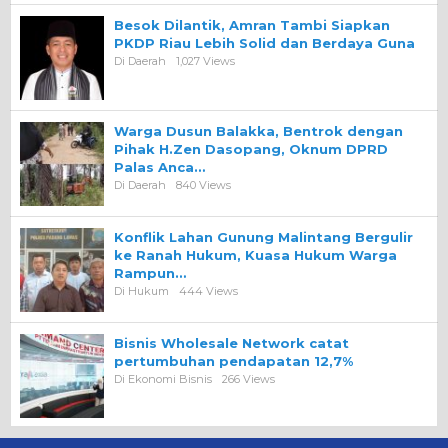
Besok Dilantik, Amran Tambi Siapkan
PKDP Riau Lebih Solid dan Berdaya Guna
Di Daerah
1,027 Views
Warga Dusun Balakka, Bentrok dengan
Pihak H.Zen Dasopang, Oknum DPRD
Palas Anca…
Di Daerah
840 Views
Konflik Lahan Gunung Malintang Bergulir
ke Ranah Hukum, Kuasa Hukum Warga
Rampun…
Di Hukum
444 Views
Bisnis Wholesale Network catat
pertumbuhan pendapatan 12,7%
Di Ekonomi Bisnis
266 Views