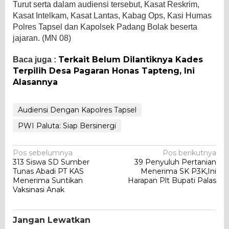
Turut serta dalam audiensi tersebut, Kasat Reskrim,
Kasat Intelkam, Kasat Lantas, Kabag Ops, Kasi Humas
Polres Tapsel dan Kapolsek Padang Bolak beserta
jajaran. (MN 08)
Terkait Belum Dilantiknya Kades
Baca juga :
Terpilih Desa Pagaran Honas Tapteng, Ini
Alasannya
Audiensi Dengan Kapolres Tapsel
PWI Paluta: Siap Bersinergi
Navigasi
Pos sebelumnya
Pos berikutnya
313 Siswa SD Sumber
39 Penyuluh Pertanian
pos
Tunas Abadi PT KAS
Menerima SK P3K,Ini
Menerima Suntikan
Harapan Plt Bupati Palas
Vaksinasi Anak
Jangan Lewatkan