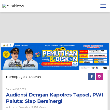
Lewati
ke
konten
Audiensi
Homepage
Daerah
/
Dengan
Kapolres
Oleh
Januari 18, 2022
Tapsel,
Admin
Audiensi Dengan Kapolres Tapsel, PWI
PWI
Paluta:
Paluta: Siap Bersinergi
Siap
Bersinergi
Admin
Daerah
-
-
5,254 Views