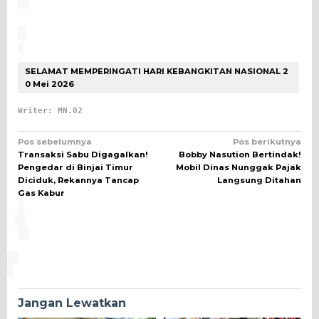
SELAMAT MEMPERINGATI HARI KEBANGKITAN NASIONAL 2
0 Mei 2026
Writer: MN.02
Navigasi
Pos sebelumnya
Pos berikutnya
Transaksi Sabu Digagalkan!
Bobby Nasution Bertindak!
pos
Pengedar di Binjai Timur
Mobil Dinas Nunggak Pajak
Diciduk, Rekannya Tancap
Langsung Ditahan
Gas Kabur
Jangan Lewatkan