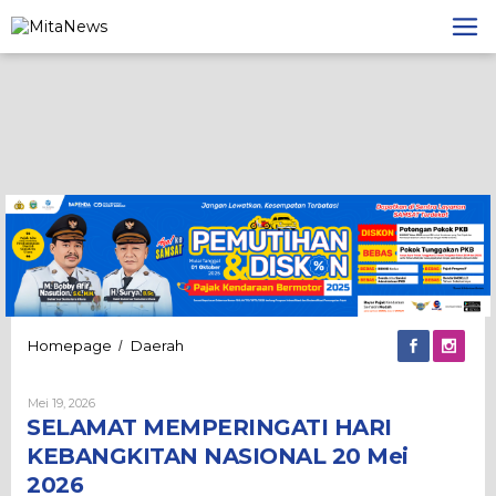
Lewati
ke
konten
SELAMAT
Homepage
Daerah
/
MEMPERINGATI
HARI
Oleh
Mei 19, 2026
KEBANGKITAN
Admin
SELAMAT MEMPERINGATI HARI
NASIONAL
20
KEBANGKITAN NASIONAL 20 Mei
Mei
2026
2026