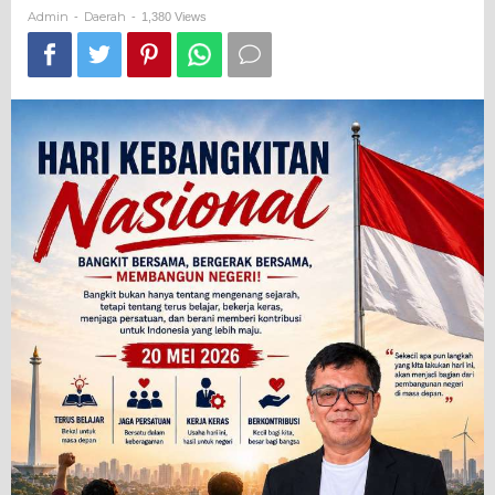
Admin
Daerah
-
-
1,380 Views