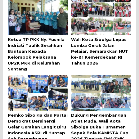
Ketua TP PKK Ny. Yusnila
Wali Kota Sibolga Lepas
Indriati Taufik Serahkan
Lomba Gerak Jalan
Bantuan Kepada
Pelajar, Semarakkan HUT
Kelompok Pelaksana
ke-81 Kemerdekaan RI
UP2K PKK di Kelurahan
Tahun 2026
Sentang
Pemko Sibolga dan Partai
Dukung Pengembangan
Demokrat Bersinergi
Atlet Muda, Wali Kota
Gelar Gerakan Langit Biru
Sibolga Buka Turnamen
Indonesia ASRI di Huntap
Sepak Bola KAMISTA Cup
Aek Parombunan
2026 Tingkat SMA/SMK