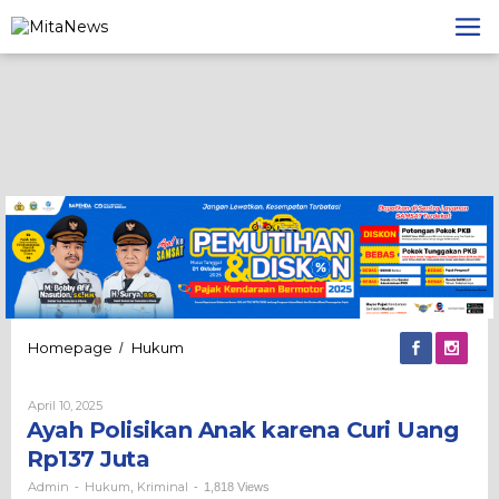
Lewati
ke
konten
Ayah
Homepage
Hukum
/
Polisikan
Anak
Oleh
April 10, 2025
karena
Admin
Ayah Polisikan Anak karena Curi Uang
Curi
Uang
Rp137 Juta
Rp137
Juta
Admin
Hukum
Kriminal
-
,
-
1,818 Views