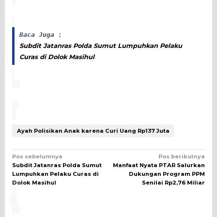
Baca Juga :
Subdit Jatanras Polda Sumut Lumpuhkan Pelaku
Curas di Dolok Masihul
Ayah Polisikan Anak karena Curi Uang Rp137 Juta
Navigasi
Pos sebelumnya
Pos berikutnya
Subdit Jatanras Polda Sumut
Manfaat Nyata PTAR Salurkan
pos
Lumpuhkan Pelaku Curas di
Dukungan Program PPM
Dolok Masihul
Senilai Rp2,76 Miliar