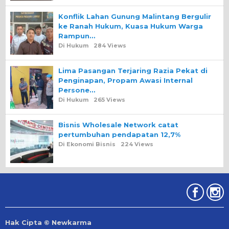
Konflik Lahan Gunung Malintang Bergulir
ke Ranah Hukum, Kuasa Hukum Warga
Rampun…
Di Hukum
284 Views
Lima Pasangan Terjaring Razia Pekat di
Penginapan, Propam Awasi Internal
Persone…
Di Hukum
265 Views
Bisnis Wholesale Network catat
pertumbuhan pendapatan 12,7%
Di Ekonomi Bisnis
224 Views
Hak Cipta © Newkarma