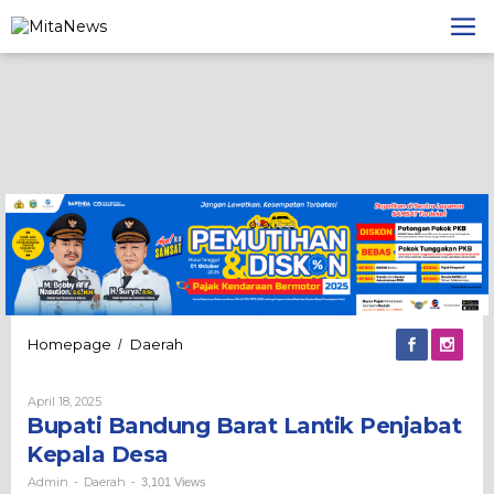
Lewati
ke
konten
Bupati
Homepage
Daerah
/
Bandung
Barat
Oleh
April 18, 2025
Lantik
Admin
Bupati Bandung Barat Lantik Penjabat
Penjabat
Kepala
Kepala Desa
Desa
Admin
Daerah
-
-
3,101 Views