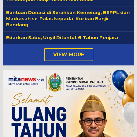
Bantuan Donasi di Serahkan Kemenag, BSPPL dan
Madrasah se-Palas kepada Korban Banjir
Bandang
Edarkan Sabu, Unyil Dituntut 6 Tahun Penjara
VIEW MORE