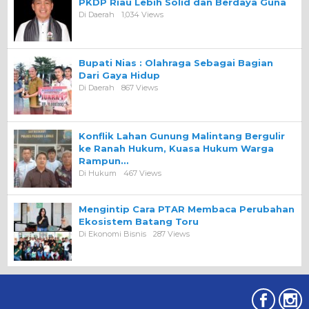
PKDP Riau Lebih Solid dan Berdaya Guna
Di Daerah
1,034 Views
Bupati Nias : Olahraga Sebagai Bagian
Dari Gaya Hidup
Di Daerah
867 Views
Konflik Lahan Gunung Malintang Bergulir
ke Ranah Hukum, Kuasa Hukum Warga
Rampun…
Di Hukum
467 Views
Mengintip Cara PTAR Membaca Perubahan
Ekosistem Batang Toru
Di Ekonomi Bisnis
287 Views