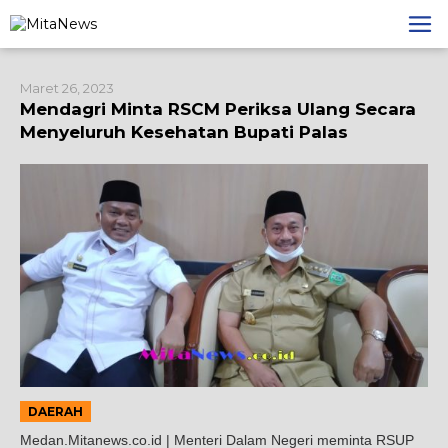
Lewati
ke
konten
Maret 26, 2023
Mendagri Minta RSCM Periksa Ulang Secara
Menyeluruh Kesehatan Bupati Palas
DAERAH
Medan.Mitanews.co.id | Menteri Dalam Negeri meminta RSUP