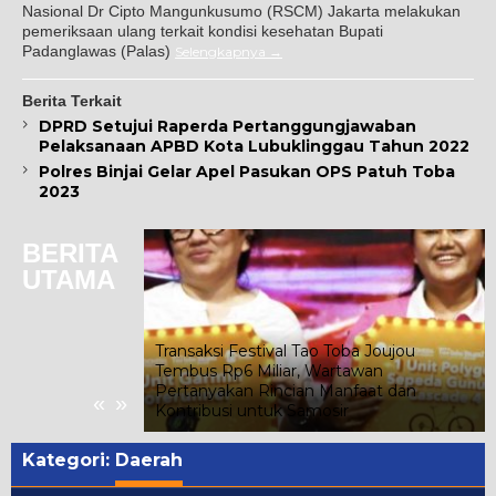
Nasional Dr Cipto Mangunkusumo (RSCM) Jakarta melakukan
pemeriksaan ulang terkait kondisi kesehatan Bupati
Padanglawas (Palas)
Selengkapnya
Berita Terkait
DPRD Setujui Raperda Pertanggungjawaban
Pelaksanaan APBD Kota Lubuklinggau Tahun 2022
Polres Binjai Gelar Apel Pasukan OPS Patuh Toba
2023
BERITA
UTAMA
Transaksi Festival Tao Toba Joujou
Tembus Rp6 Miliar, Wartawan
Sebagai Bagian
Pertanyakan Rincian Manfaat dan
«
»
Kontribusi untuk Samosir
Kategori:
Daerah